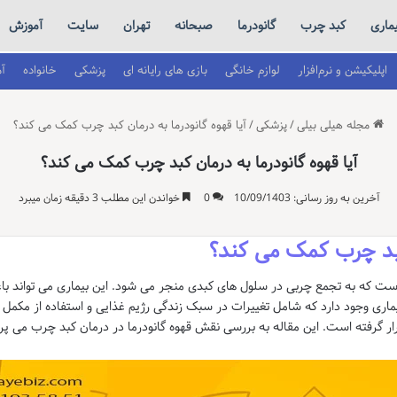
یماری
کبد چرب
گانودرما
صبحانه
تهران
سایت
آموزش
اپلیکیشن و نرم‌افزار
لوازم خانگی
بازی های رایانه ای
پزشکی
خانواده
آ
مجله هیلی بیلی
/
پزشکی
/
آیا قهوه گانودرما به درمان کبد چرب کمک می کند؟
آیا قهوه گانودرما به درمان کبد چرب کمک می کند؟
آخرین به روز رسانی: 10/09/1403
0
خواندن این مطلب 3 دقیقه زمان میبرد
 کبد چرب کمک می کند؟
است که به تجمع چربی در سلول های کبدی منجر می شود. این بیماری می تواند با
ماری وجود دارد که شامل تغییرات در سبک زندگی رژیم غذایی و استفاده از مکمل
ار گرفته است. این مقاله به بررسی نقش قهوه گانودرما در درمان کبد چرب می پرد