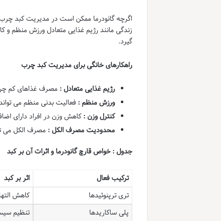
اگرچه گانودرما ممکن است در مدیریت کبد چرب 
زندگی مانند رژیم غذایی متعادل ورزش منظم و کاه
گیرد.
راهکارهای خانگی برای مدیریت کبد چرب
رژیم غذایی متعادل :
مصرف غذاهای کم چرب 
ورزش منظم :
فعالیت بدنی منظم می تواند
کنترل وزن :
کاهش وزن در افراد دارای اضاف
محدودیت مصرف الکل :
مصرف الکل می تو
جدول : خواص قارچ گانودرما و اثرات آن بر کبد
ترکیب فعال
اثر بر کبد
تری ترپنوئیدها
کاهش الته
پلی ساکاریدها
تنظیم سیست