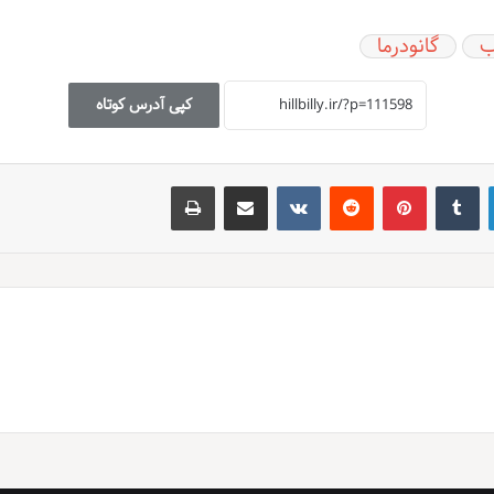
ب
گانودرما
کپی آدرس کوتاه
لینکدین
‫تامبلر
‫پین‌ترست
‫رددیت
‫VKontakte
اشتراک گذاری از طریق ایمیل
چاپ