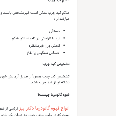
علائم کبد چرب
علائم کبد چرب ممکن است غیرمشخص باشند و بسیا
عبارتند از :
خستگی
درد یا ناراحتی در ناحیه بالای شکم
کاهش وزن غیرمنتظره
احساس سنگینی یا نفخ
تشخیص کبد چرب
تشخیص کبد چرب معمولاً از طریق آزمایش خون تص
نشانه ای از کبد چرب باشد.
قهوه گانودرما چیست؟
انواع قهوه گانودرما دکتر بیز
ترکیبی از قهو
است که در طب سنتی چینی به عنوان یک ماده با 