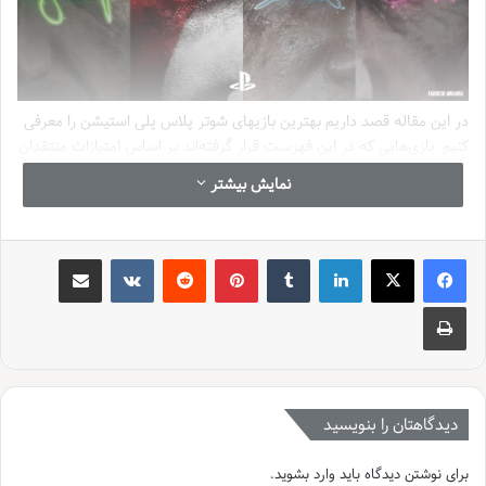
در این مقاله قصد داریم بهترین بازیهای شوتر پلاس پلی استیشن را معرفی
کنیم. بازی‌هایی که در این فهرست قرار گرفته‌اند بر اساس امتیازات منتقدان
تعداد نصب و محبوبیت میان گیمرها انتخاب شده‌اند. در ادامه برای هر بازی
نمایش بیشتر
توضیحی مختصر مزایا و معایب آن و دلایل جذابیت آن ارائه می‌شود.
لینکدین
‫تامبلر
‫پین‌ترست
‫رددیت
‫VKontakte
اشتراک گذاری از طریق ایمیل
چاپ
دیدگاهتان را بنویسید
برای نوشتن دیدگاه باید
وارد بشوید
.