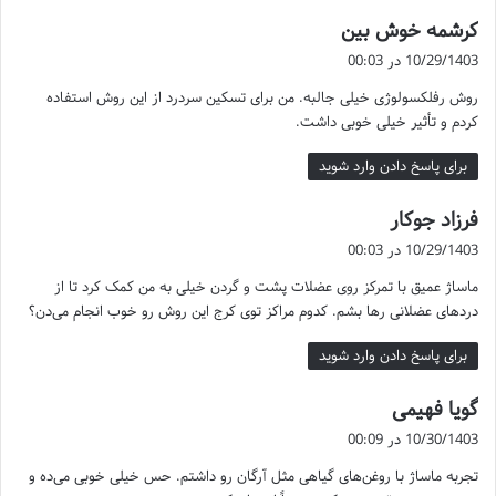
گ
کرشمه خوش بین
ف
10/29/1403 در 00:03
ت
روش رفلکسولوژی خیلی جالبه. من برای تسکین سردرد از این روش استفاده
:
کردم و تأثیر خیلی خوبی داشت.
برای پاسخ دادن وارد شوید
گ
فرزاد جوکار
ف
10/29/1403 در 00:03
4. ماساژ سنگ داغ:
ت
ماساژ عمیق با تمرکز روی عضلات پشت و گردن خیلی به من کمک کرد تا از
:
با استفاده از سنگ‌های گرم عضلات شل شده و تنش‌های بدن کاهش
دردهای عضلانی رها بشم. کدوم مراکز توی کرج این روش رو خوب انجام می‌دن؟
می‌یابد. این روش برای افرادی که نیاز به آرامش بیشتری دارند پیشنهاد
می‌شود.
برای پاسخ دادن وارد شوید
گ
گویا فهیمی
5. ماساژ شیاتسو:
ف
10/30/1403 در 00:09
یک تکنیک ژاپنی که با فشار دادن نقاط خاص بدن انرژی را متعادل کرده و
ت
تجربه ماساژ با روغن‌های گیاهی مثل آرگان رو داشتم. حس خیلی خوبی می‌ده و
دردهای موضعی را کاهش می‌دهد.
: