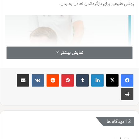
روشی طبیعی برای بازگرداندن تعادل به بدن.
نمایش بیشتر
لینکدین
‫تامبلر
‫پین‌ترست
‫رددیت
‫VKontakte
اشتراک گذاری از طریق ایمیل
چاپ
انتخاب بهترین مرکز
ماساژ در کرج
‫12 دیدگاه ها
سالن
اگر به دنبال تجربه‌ای بی‌نظیر از ماساژ درمانی هستید حرفه ای ترین
ماساژ کرج
: مرکز ماساژ دهکده کرج(فردیس) انتخابی ایده‌آل برای
گ