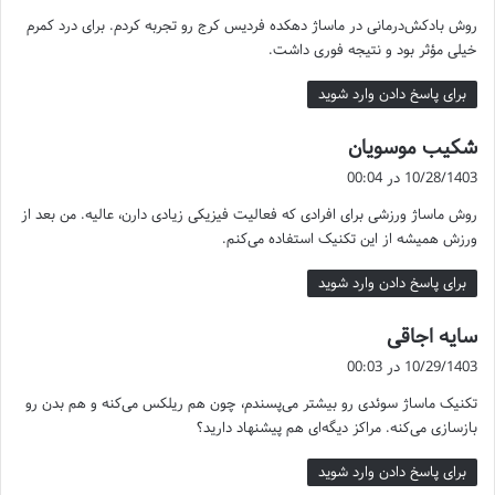
ت
این تکنیک برای آرامش عمومی و کاهش تنش‌های عضلانی سطحی استفاده
روش بادکش‌درمانی در ماساژ دهکده فردیس کرج رو تجربه کردم. برای درد کمرم
:
می‌شود. حرکات طولانی و مالش‌های ملایم باعث بهبود جریان خون و تسکین
خیلی مؤثر بود و نتیجه فوری داشت.
استرس می‌شوند.
برای پاسخ دادن وارد شوید
2. ماساژ بافت عمیق (دیپ تیشو):
گ
شکیب موسویان
این روش برای افرادی که از دردهای مزمن یا گرفتگی‌های عمیق عضلانی رنج
ف
10/28/1403 در 00:04
می‌برند ایده‌آل است. فشار قوی‌تر و تمرکز بر لایه‌های عمیق عضلات از
ت
ویژگی‌های این تکنیک است.
روش ماساژ ورزشی برای افرادی که فعالیت فیزیکی زیادی دارن، عالیه. من بعد از
:
ورزش همیشه از این تکنیک استفاده می‌کنم.
3. ماساژ تایلندی:
برای پاسخ دادن وارد شوید
ترکیبی از کشش و فشار عمیق است که به انعطاف‌پذیری بدن و کاهش
گ
سایه اجاقی
گرفتگی کمک می‌کند. این روش برای کسانی که فعالیت بدنی زیادی دارند
ف
مناسب است.
10/29/1403 در 00:03
ت
تکنیک ماساژ سوئدی رو بیشتر می‌پسندم، چون هم ریلکس می‌کنه و هم بدن رو
:
بازسازی می‌کنه. مراکز دیگه‌ای هم پیشنهاد دارید؟
برای پاسخ دادن وارد شوید