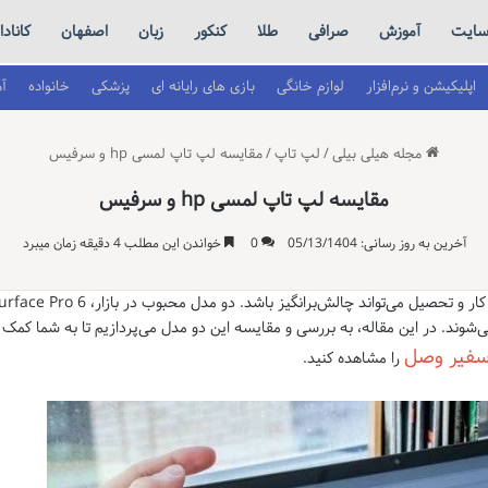
ایت
آموزش
صرافی
طلا
کنکور
زبان
اصفهان
کانادا
اپلیکیشن و نرم‌افزار
لوازم خانگی
بازی های رایانه ای
پزشکی
خانواده
آ
مجله هیلی بیلی
/
لپ تاپ
/
مقایسه لپ تاپ لمسی hp و سرفیس
مقایسه لپ تاپ لمسی hp و سرفیس
آخرین به روز رسانی: 05/13/1404
0
خواندن این مطلب 4 دقیقه زمان میبرد
ی‌شوند. در این مقاله، به بررسی و مقایسه این دو مدل می‌پردازیم تا به شما کمک 
فیر وصل
را مشاهده کنید.