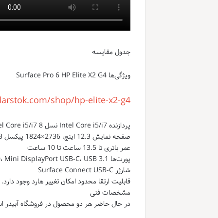
جدول مقایسه
ویژگی‌ها Surface Pro 6 HP Elite X2 G4
darstok.com/shop/hp-elite-x2-g4/
پردازنده Intel Core i5/i7 نسل 8 Intel Core i5/i7 نسل 8
صفحه نمایش 12.3 اینچ، 2736×1824 پیکسل 13 اینچ، 3000×2000 پیکسل و 12.3 اینچ 1920×1280
عمر باتری تا 13.5 ساعت تا 10 ساعت
پورت‌ها USB 3.0، Mini DisplayPort USB-C، USB 3.1
شارژر Surface Connect USB-C
قابلیت ارتقا محدود امکان تغییر هارد وجود دارد.
مشخصات فنی
در حال حاضر هر دو محصول در فروشگاه آبیدر ا