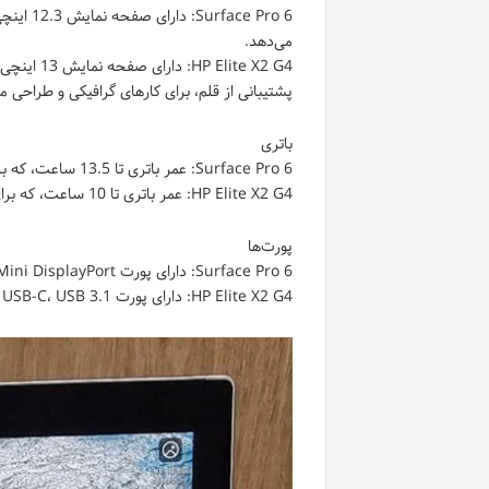
می‌دهد.
پشتیبانی از قلم، برای کارهای گرافیکی و طراحی
باتری
Surface Pro 6: عمر باتری تا 13.5 ساعت، که برای استفاده در طول روز بدون نیاز به شارژ مکرر مناسب است.
HP Elite X2 G4: عمر باتری تا 10 ساعت، که برای استفاده روزانه کافی است اما ممکن است نیاز به شارژ مکرر داشته باشد.
پورت‌ها
Surface Pro 6: دارای پورت USB 3.0، Mini DisplayPort و جک هدفون. عدم وجود پورت USB-C ممکن است برای برخی کاربران محدودیت ایجاد کند.
HP Elite X2 G4: دارای پورت USB-C، USB 3.1 و جک هدفون. پورت USB-C امکان اتصال به دستگاه‌های جدیدتر را فراهم می‌کند.