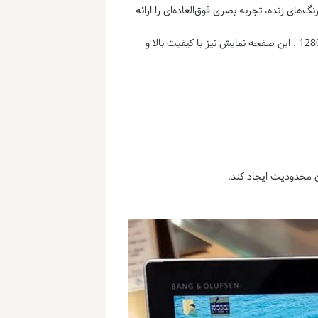
ل. این صفحه نمایش با کیفیت بالا و رنگ‌های زنده، تجربه بصری فوق‌العاده‌ای را ارائه
HP Elite X2 G4: دارای صفحه نمایش 13 اینچی 3K با وضوح 3000×2000 پیکسل و صفحه نمایش 12.3 اینچی با وضوح 1980×1280 . این صفحه نمایش نیز با کیفیت بالا و