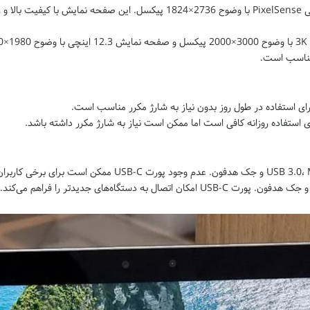
Surface Pro 6: دارای صفحه نمایش 12.3 اینچی PixelSense با وضوح 2736×1824 پیکس
 مناسب است.