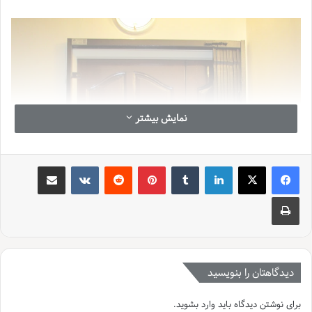
نمایش بیشتر
لینکدین
‫تامبلر
‫پین‌ترست
‫رددیت
‫VKontakte
اشتراک گذاری از طریق ایمیل
چاپ
دیدگاهتان را بنویسید
برای نوشتن دیدگاه باید
وارد بشوید
.