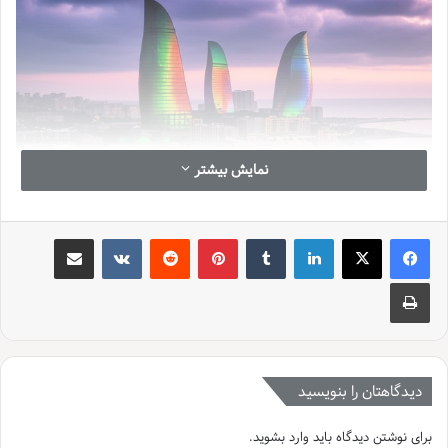
نمایش بیشتر
لینکدین
‫تامبلر
‫پین‌ترست
‫رددیت
‫VKontakte
اشتراک گذاری از طریق ایمیل
چاپ
دیدگاهتان را بنویسید
برای نوشتن دیدگاه باید
وارد بشوید
.