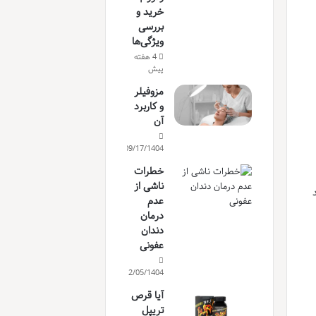
خرید و
بررسی
ویژگی‌ها
4 هفته
پیش
مزوفیلر
و کاربرد
آن
09/17/1404
خطرات
ناشی از
عدم
درمان
دندان
عفونی
12/05/1404
آیا قرص
تریپل