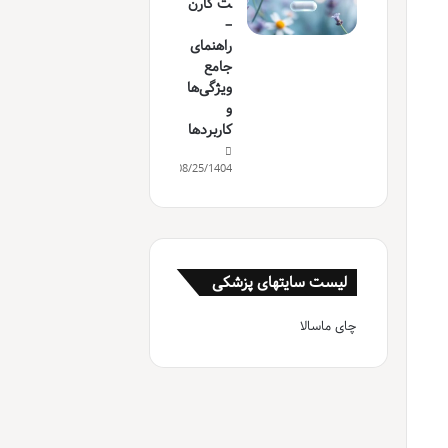
ت کارن
–
راهنمای
جامع
ویژگی‌ها
و
کاربردها
08/25/1404
لیست سایتهای پزشکی
چای ماسالا