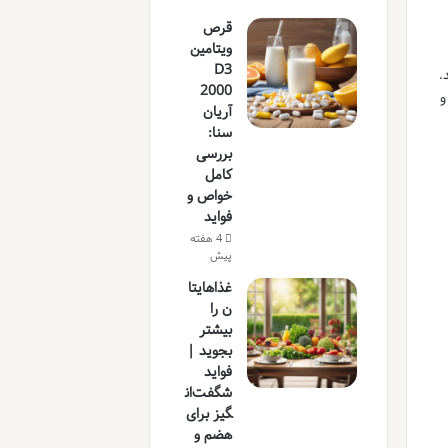
قرص
ویتامین
D3
.
2000
و
آریان
سنا:
بررسی
کامل
خواص و
فواید
4 هفته
پیش
غذاهایتا
ن را
بیشتر
بجوید |
فواید
شگفت‌ان
گیز برای
هضم و