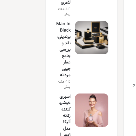
لاغری
4 هفته
پیش
Man In
Black
برندینی:
نقد و
بررسی
جامع
عطر
جیبی
مردانه
4 هفته
و
پیش
اسپری
خوشبو
کننده
زنانه
آنیکا
مدل
ژدور |