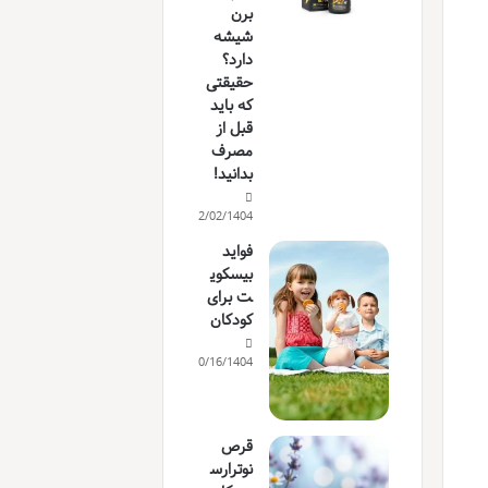
برن
شیشه
دارد؟
حقیقتی
که باید
قبل از
مصرف
بدانید!
12/02/1404
فواید
بیسکوی
ت برای
کودکان
10/16/1404
قرص
نوترارس