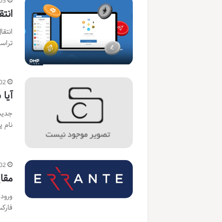
03
انت
انتقا
تراس
02
آیا
جدیدت
نام 
02
مقای
ورود 
فارک