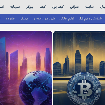
تال
سایت
صرافی
کیف پول
کیف
بروکر
سرمایه
است
اپلیکیشن و نرم‌افزار
لوازم خانگی
بازی های رایانه ای
پزشکی
خانواده
آ