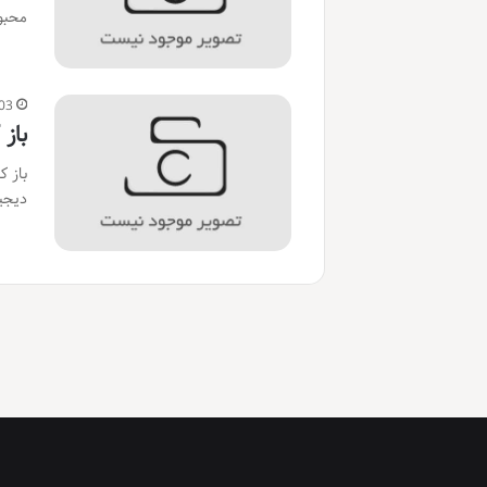
محبوب
03
باز
دیجی