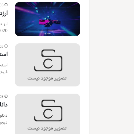
03
ارز
2020 راه اندازی شد.
03
است
استخد
قیمت
03
دان
دانلو
دیجی