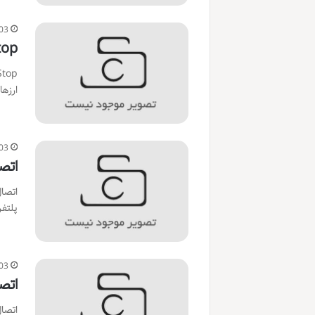
03
Stop
ارزه
03
اتص
اتصال
پلتف
03
اتص
اتصا