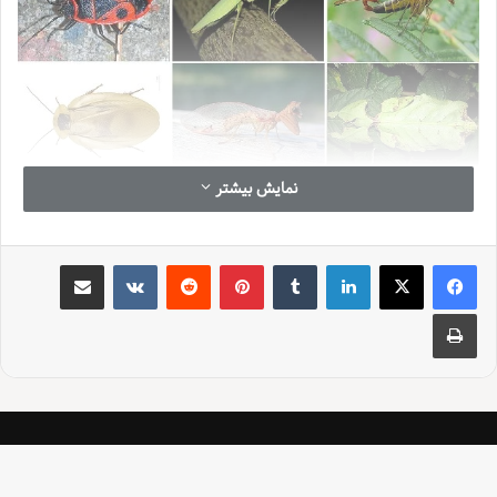
نمایش بیشتر
لینکدین
‫تامبلر
‫پین‌ترست
‫رددیت
‫VKontakte
اشتراک گذاری از طریق ایمیل
چاپ