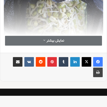
نمایش بیشتر
لینکدین
‫تامبلر
‫پین‌ترست
‫رددیت
‫VKontakte
اشتراک گذاری از طریق ایمیل
چاپ