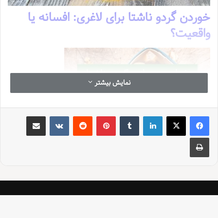
خوردن گردو ناشتا برای لاغری: افسانه یا
واقعیت؟
نمایش بیشتر
لینکدین
‫تامبلر
‫پین‌ترست
‫رددیت
‫VKontakte
اشتراک گذاری از طریق ایمیل
چاپ
هر روز با انبوهی از اطلاعات و توصیه های مختلف در مورد چگونگی لاغری