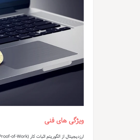
ویژگی های فنی
ارزدیجیتال از الگوریتم اثبات کار (Proof-of-Work) برای تأیید تراکنش ها و ایجاد بلوک های جدید در بلاکچین استفاده می کند.