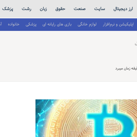
ارز دیجیتال
سایت
صنعت
حقوق
زبان
رشت
پزشک
اپلیکیشن و نرم‌افزار
لوازم خانگی
بازی های رایانه ای
پزشکی
خانواده
آ
ل