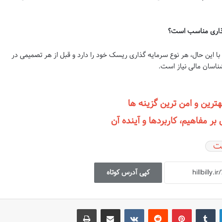
با این حال، هر نوع سرمایه گذاری ریسک خود را دارد و قبل از هر تصمیمی در
شناسان مالی نیاز است.
هترین و امن ترین گزینه ها
 مفاهیم، کاربردها و آینده آن
ت
کپی آدرس کوتاه
لینکدین
‫تامبلر
‫پین‌ترست
‫رددیت
‫VKontakte
اشتراک گذاری از طریق ایمیل
چاپ