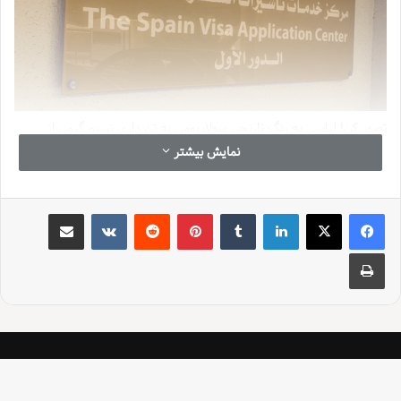
تصور کن! لباسی به رنگ نارنجی سولاریومی به تن داری نسیم گرمی از
ساحل مدیترانه به صورتت میخوره و بوی خوش غذاهای اسپانیایی تا چند
نمایش بیشتر
قدمی دورت رو پر کرده. یه کافه دنج در خیابونی پر از سنگفرش صدای
موسیقی شاد و لبخندی که روی لب هر انسانی می بینی… همه اینها بخشی
از دنیای جادویی اسپانیایاست که منتظرتونه!
لینکدین
‫تامبلر
‫پین‌ترست
‫رددیت
‫VKontakte
اشتراک گذاری از طریق ایمیل
بله اسپانیا با تمام زیبایی هایش با تاریخش با فرهنگش و با طبیعتش
چاپ
منتظرتونه. و یه خبر خوب اینه که برای سفر به اسپانیا و گرفتن ویزای
شینگن می تونید از سایت BLS استفاده کنید.
BLS
مخفف
Bangalore Lodge Services
هست که یک شرکت بین
المللی برای ارائه خدمات ویزایی به کشورهای مختلف هست. این سایت
برای سفر به اسپانیا و کشورهای دیگه در منطقه شینگن خیلی کاربردی و
راحت هست.