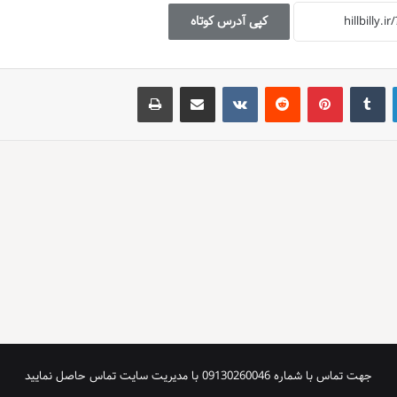
کپی آدرس کوتاه
لینکدین
‫تامبلر
‫پین‌ترست
‫رددیت
‫VKontakte
اشتراک گذاری از طریق ایمیل
چاپ
جهت تماس با شماره 09130260046 با مدیریت سایت تماس حاصل نمایید