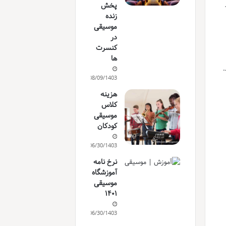
پخش
زنده
موسیقی
در
کنسرت
ها
.
08/09/1403
هزینه
کلاس
موسیقی
کودکان
06/30/1403
نرخ نامه
آموزشگاه
موسیقی
۱۴۰۱
06/30/1403