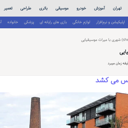
تهران
آموزش
خودرو
موسیقی
باتری
طراحی
تعمیر
اپلیکیشن و نرم‌افزار
لوازم خانگی
بازی های رایانه ای
پزشکی
خانواده
آ
فس می کشد