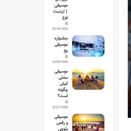
موسیقی
| ارنست
توخ
05/14/1404
جشنواره
موسیقی
یخ
02/30/1404
موسیقی
محلی
کیش
چگونه
است؟
02/21/1404
موسیقی
و رقص
بلوچی