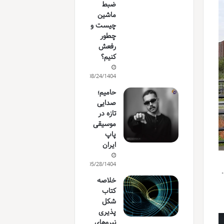
ضبط
ماشین
چیست و
چطور
رفعش
کنیم؟
08/24/1404
حامیم؛
صدایی
تازه در
موسیقی
پاپ
ایران
05/28/1404
خلاصه
کتاب
شکل
پذیری
نیروهای