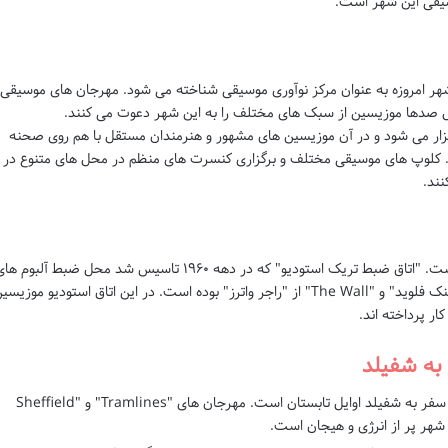
وسیقی این شهر است.
 شهر امروزه به عنوان مرکز نوآوری موسیقی شناخته می شود. مهرجان های موسیقی
ال صدها موزیسین از سبک های مختلف را به این شهر دعوت می کنند.
وئیه برگزار می شود و در آن موزیسین های مشهور و هنرمندان مستقل با هم روی صحنه
. کلوپ های موسیقی مختلف و برگزاری کنسرت های منظم در محل های متنوع در
ند.
شفیلد خانه یکی از اتاق های ضبط معروف دنیا است. "اتاق ضبط تریک استودیو" که در دهه ۱۹۶۰ تاسیس شد محل ضبط آلبوم 
مشهور مانند "Dark Side of the Moon" از "پینک فلوید" و "The Wall" از "راجر واترز" بوده است. در این اتاق استودیو موزیس
ار پرداخته اند.
به شفیلد
بهترین زمان برای سفر به شفیلد اوایل تابستان است. مهرجان های "Tramlines" و "Sheffield