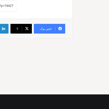
فیس بوک
X