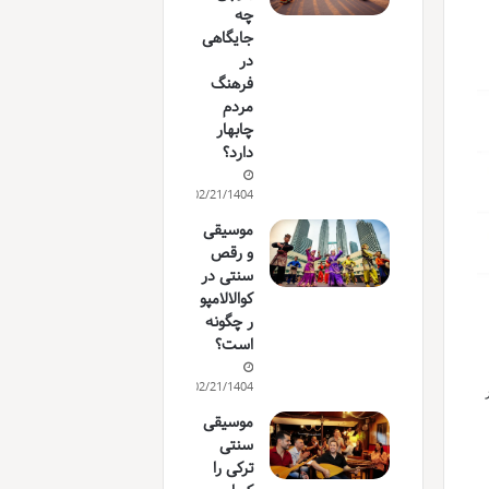
چه
جایگاهی
در
فرهنگ
مردم
چابهار
دارد؟
02/21/1404
موسیقی
و رقص
سنتی در
کوالالامپو
ر چگونه
است؟
02/21/1404
موسیقی
سنتی
ترکی را