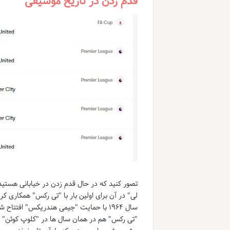
قدم زدن در تاریخ موسیقی
تصور کنید که در حال قدم زدن در خیابانی هستید
لی" در آن برای اولین بار با "تی رکس" همکاری 
سال ۱۹۶۴ با حمایت "جیمی هندریکس" افت
"تی رکس" هم در همان سال ها در "کلوپ کوئن" 