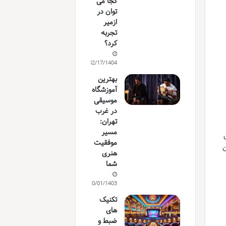
کجا می
توان در
ازمیر
تجربه
کرد؟
02/17/1404
بهترین
آموزشگاه
موسیقی
در غرب
تهران:
مسیر
های
موفقیت
ین
هنری
شما
10/01/1403
تکنیک
های
ضبط و