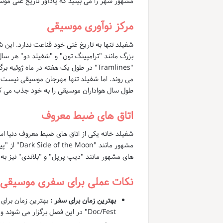
مشهور شهر را می بینید که یادآور تاریخ غنی م
مرکز نوآوری موسیقی
شفیلد تنها به تاریخ غنی خود قناعت ندارد. این
بزرگ مانند "ترامپینگ تون" و "شفیلد دو" هر س
"Tramlines" در طول یک هفته در ماه ژ
می روند. اما شفیلد تنها مهرجان موسیقی نیست
طول سال هواداران موسیقی را به خود جذب می کن
اتاق های ضبط معروف
های مشهور مانند "دیپ پرپل" و "بلاندی" نیز به ک
نکات عملی برای سفری موسیقی 
بهترین زمان برای سفر :
Doc/Fest" در این فصل برگزار می شوند و شهر پر از انرژی و هیجان است.