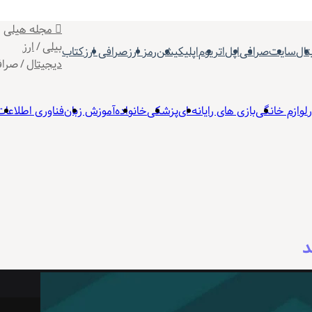
مجله هیلی
بیلی
/
ارز
تال
سایت
صرافی
اپل
اتریوم
اپلیکیشن
رمز ارز
صرافی ارز
کتاب
دیجیتال
/
صراف
ر
لوازم خانگی
بازی های رایانه ای
پزشکی
خانواده
آموزش زبان
فناوری اطلاعات
د