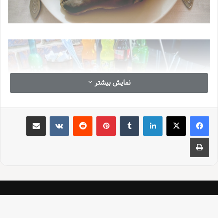
نمایش بیشتر
لینکدین
‫تامبلر
‫پین‌ترست
‫رددیت
‫VKontakte
اشتراک گذاری از طریق ایمیل
چاپ