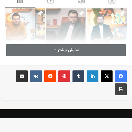
نمایش بیشتر
لینکدین
‫تامبلر
‫پین‌ترست
‫رددیت
‫VKontakte
اشتراک گذاری از طریق ایمیل
چاپ