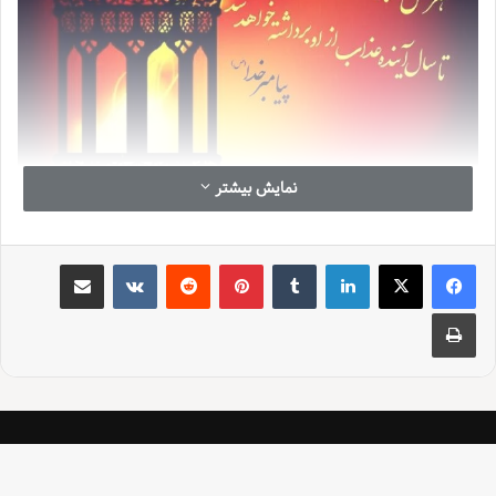
نمایش بیشتر
لینکدین
‫تامبلر
‫پین‌ترست
‫رددیت
‫VKontakte
اشتراک گذاری از طریق ایمیل
چاپ
شب قدر شبی پر از معنویت و فضیلت است که در دل ماه رمضان قرار
گرفته. عکاسی از این شب می تواند به ثبت لحظات خاص و ناب آن و انتقال
حس و حال معنوی آن به دیگران کمک کند. اما چطور می توان عکس های
زیبایی از این شب گرفت که هم از نظر فنی درست باشند و هم احساسات
و فضای معنوی شب قدر را به بهترین شکل به تصویر بکشند؟