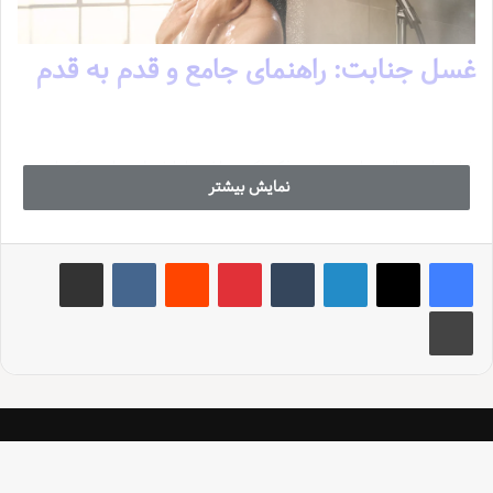
غسل جنابت: راهنمای جامع و قدم به قدم
شاید تا به حال به این موضوع فکر نکرده باشید اما غسل جنابت یکی از
نمایش بیشتر
ارکان مهم در دین اسلام است که در زندگی هر فردی تاثیر مستقیم دارد. این
عمل نه تنها یک وظیفه دینی است بلکه از نظر بهداشتی نیز بسیار مهم
است.
لینکدین
‫تامبلر
‫پین‌ترست
‫رددیت
‫VKontakte
اشتراک گذاری از طریق ایمیل
در این مقاله قصد داریم با زبانی ساده و روان مراحل
غسل جنابت
را به طور
چاپ
کامل و step-by-step برای شما توضیح دهیم. همچنین اطلاعاتی درباره
موارد واجب
و
مکروهات
در غسل جنابت ارائه خواهیم داد و به سوالات رایج
در این زمینه پاسخ خواهیم داد. پس با ما همراه باشید!
غسل جنابت: ضرورت و فلسفه