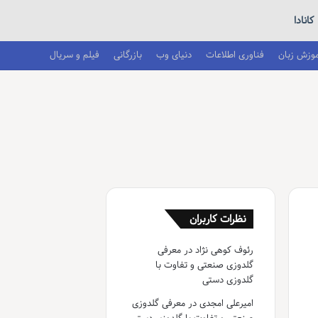
کانادا
موزش زبان
فناوری اطلاعات
دنیای وب
بازرگانی
فیلم و سریال
نظرات کاربران
رئوف کوهی نژاد
در
معرفی
گلدوزی صنعتی و تفاوت با
گلدوزی دستی
امیرعلی امجدی
در
معرفی گلدوزی