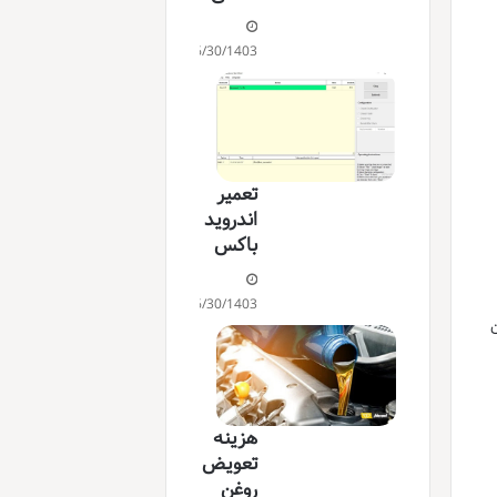
06/30/1403
تعمیر
اندروید
باکس
06/30/1403
ن
هزینه
تعویض
روغن