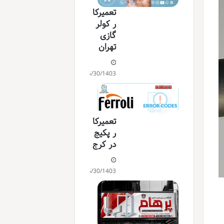
تعمیرکا
ر کولر
گازی
تهران
06/30/1403
تعمیرکا
ر پکیج
در کرج
06/30/1403