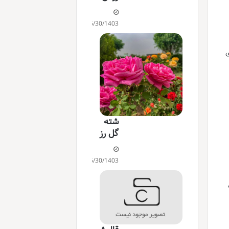
06/30/1403
ی
شته
گل رز
06/30/1403