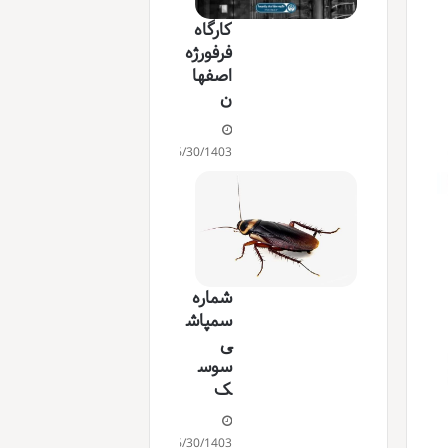
کارگاه
فرفورژه
اصفها
ن
06/30/1403
شماره
سمپاش
ی
سوس
ک
06/30/1403