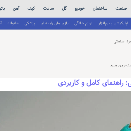
صنعت
ساختمان
خودرو
گل
ساعت
کیف
آهن
بات
اپلیکیشن و نرم‌افزار
لوازم خانگی
بازی های رایانه ای
پزشکی
خانواده
آ
رق صنعتی
راهنمای کامل و کاربردی