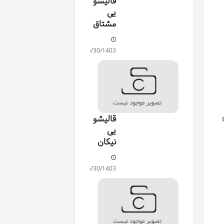
قالیشو
یی
مشتاق
06/30/1403
قالیشو
یی
نیکان
06/30/1403