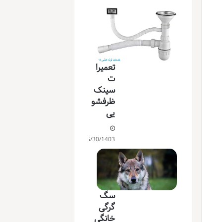
تعمیرا
ت
سینک
ظرفشو
یی
06/30/1403
سگ
گرگی
خانگی