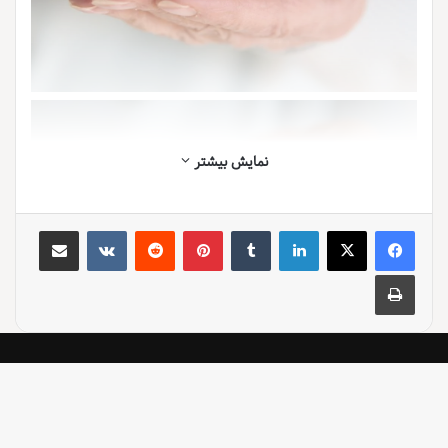
نمایش بیشتر
لینکدین
‫تامبلر
‫پین‌ترست
‫رددیت
‫VKontakte
اشتراک گذاری از طریق ایمیل
چاپ
لقاح مصنوعی یا IVF (In Vitro Fertilization) یک روش کمک باروری
است که به زوج هایی که به طور طبیعی قادر به باردار شدن نیستند
کمک می کند تا صاحب فرزند شوند. در این روش تخمک زن و اسپرم
مرد در آزمایشگاه با هم ترکیب می شوند و سپس تخمک بارور شده به