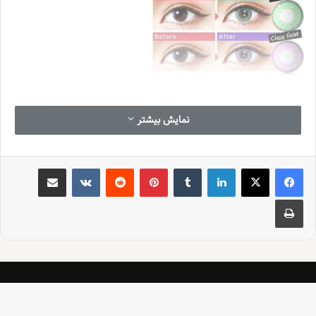
نمایش بیشتر
لینکدین
‫تامبلر
‫پین‌ترست
‫رددیت
‫VKontakte
اشتراک گذاری از طریق ایمیل
چاپ
میدونی که چقدر دیدن واضح و شفاف لذت بخشه؟ از تماشای فیلم و