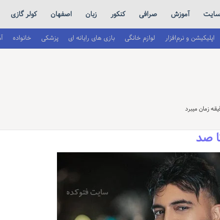
ایت
آموزش
صرافی
کنکور
زبان
اصفهان
کولر گازی
اپلیکیشن و نرم‌افزار
لوازم خانگی
بازی های رایانه ای
پزشکی
خانواده
آ
ا صد