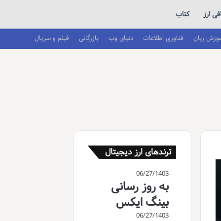
ی ارز
کتاب
موزش زبان
فناوری اطلاعات
دنیای وب
بازرگانی
فیلم و سریال
ترندهای ارز دیجیتال
06/27/1403
به روز رسانی
بینگ ایکس
06/27/1403