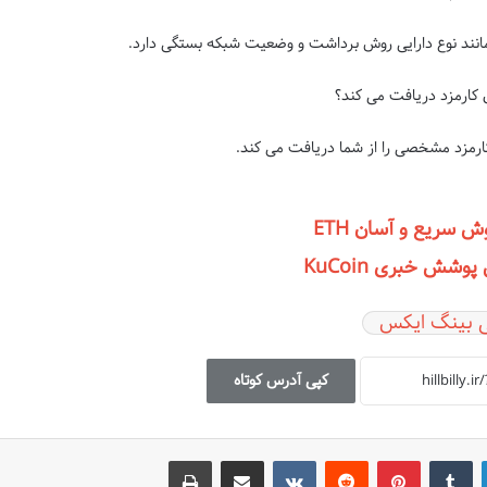
نند نوع دارایی روش برداشت و وضعیت شبکه بستگی دارد.
 کارمزد دریافت می کند؟
رمزد مشخصی را از شما دریافت می کند.
ش سریع و آسان ETH
وشش خبری KuCoin
 بینگ ایکس
کپی آدرس کوتاه
لینکدین
‫تامبلر
‫پین‌ترست
‫رددیت
‫VKontakte
اشتراک گذاری از طریق ایمیل
چاپ