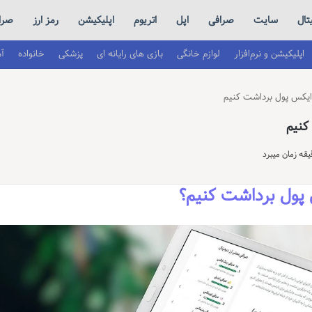
تال
سایت
صرافی
اپل
اتریوم
اپلیکیشن
رمز ارز
صراف
اپلیکیشن و نرم‌افزار
لوازم خانگی
بازی های رایانه ای
پزشکی
خانواده
آ
ایکس پول برداشت کنیم
کنیم
 پول برداشت کنیم؟