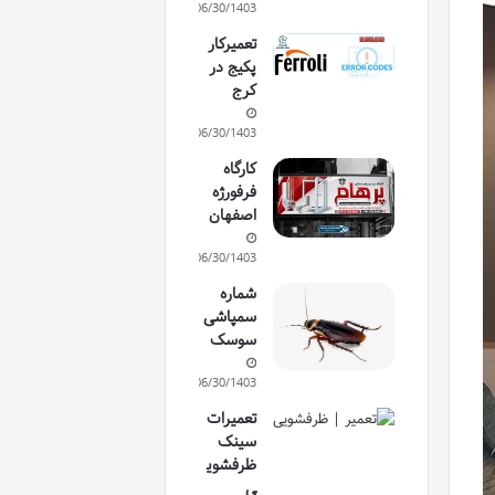
06/30/1403
تعمیرکار
پکیج در
کرج
06/30/1403
کارگاه
فرفورژه
اصفهان
06/30/1403
شماره
سمپاشی
سوسک
06/30/1403
تعمیرات
سینک
ظرفشوی
ی