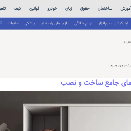
موزش
ساختمان
حقوق
زبان
خودرو
قوانین
کیف
تلف
اپلیکیشن و نرم‌افزار
لوازم خانگی
بازی های رایانه ای
پزشکی
خانواده
آ
هران
اهنمای جامع ساخت و نصب