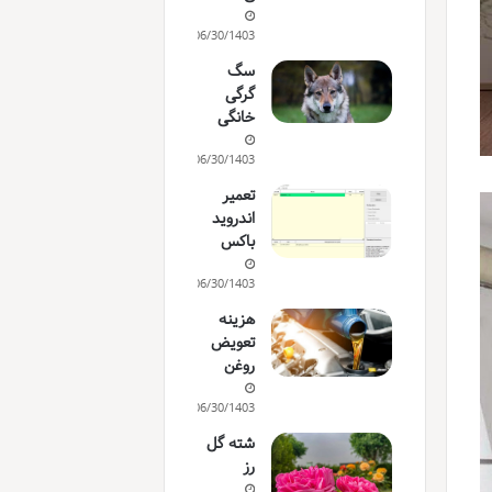
06/30/1403
سگ
گرگی
خانگی
06/30/1403
تعمیر
اندروید
باکس
06/30/1403
هزینه
تعویض
روغن
06/30/1403
شته گل
رز