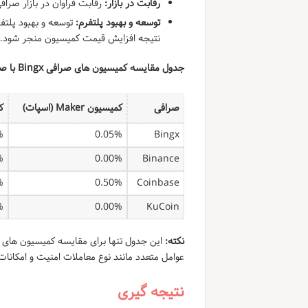
رقابت در بازار:
رقابت فراوان در بازار صرافی ها 
توسعه و بهبود پلتفرم:
نتیجه افزایش قیمت کمیسیون منجر شود.
جدول مقایسه کمیسیون های صرافی Bingx با صرافی های رقیب:
صرافی
کمیسیون Maker (اسپات)
کم
%
0.05%
Bingx
%
0.00%
Binance
%
0.50%
Coinbase
%
0.00%
KuCoin
نکته:
عوامل متعدد مانند نوع معاملات امنیت و امکانا
نتیجه گیری