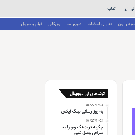
ی ارز
کتاب
موزش زبان
فناوری اطلاعات
دنیای وب
بازرگانی
فیلم و سریال
ترندهای ارز دیجیتال
06/27/1403
به روز رسانی بینگ ایکس
06/27/1403
چگونه تریدینگ ویو را به
صرافی وصل کنیم