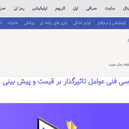
تال
سایت
صرافی
اپل
اتریوم
اپلیکیشن
رمز ارز
صراف
اپلیکیشن و نرم‌افزار
لوازم خانگی
بازی های رایانه ای
پزشکی
خانواده
آ
ن صرافی Bingx: بررسی فنی عوامل تاثیرگذار بر قیمت و پیش بینی