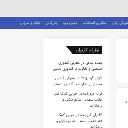
موزش زبان
فناوری اطلاعات
دنیای وب
بازرگانی
فیلم و سریال
نظرات کاربران
بهنام لبافی
در
معرفی گلدوزی
صنعتی و تفاوت با گلدوزی دستی
گیتی گودرزنژاد
در
معرفی گلدوزی
صنعتی و تفاوت با گلدوزی دستی
ترانه فروزنده
در
خرابی کمک فنر
عقب سمند : علائم دلایل و
0
راهکارها
کامران فروزنده
در
خرابی کمک
فنر عقب سمند : علائم دلایل و
راهکارها