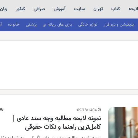
لایحه
کتاب
تهران
سایت
آموزش
صرافی
کنکور
زبان
اپلیکیشن و نرم‌افزار
لوازم خانگی
بازی های رایانه ای
پزشکی
خانواده
آ
09/18/1404
نمونه لایحه مطالبه وجه سند عادی |
کامل‌ترین راهنما و نکات حقوقی