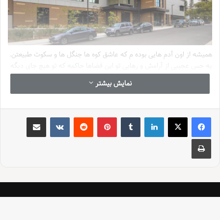
همیشه از اون آدم هایی بوده م که عاشق کوه ها جنگل ها و سکوت طبیعتن.
یه حس عجیبی از آرامش و رهایی تو این فضاها حاکمه که تو هیچ جای دیگه
نمی تونید پیدا کنید. یه سفر به مونتانا یه سفر به یه دنیای دیگه بود یه
نمایش بیشتر
دنیای بی انتها و بکر که قلب هر عاشق طبیعت رو تسخیر می کنه. جایی که
آسمان به زمین می رسد جایی که هر چیزی که دوست دارید از کوه های سر
به فلک کشیده تا رودخانه های خروشان و دریاچه های نیلگون رو کنار هم
لینکدین
‫تامبلر
‫پین‌ترست
‫رددیت
‫VKontakte
اشتراک گذاری از طریق ایمیل
می بینید. جایی که می تونید یک بار هم برای همیشه از شلوغی شهرها و
زندگی روزمره فرار کنید.
چاپ