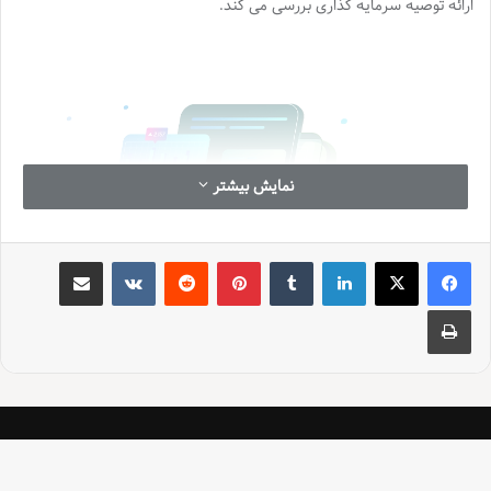
ارائه توصیه سرمایه گذاری بررسی می کند.
نمایش بیشتر
لینکدین
‫تامبلر
‫پین‌ترست
‫رددیت
‫VKontakte
اشتراک گذاری از طریق ایمیل
چاپ
تحلیل تکنیکال: تشخیص الگوها و روندها