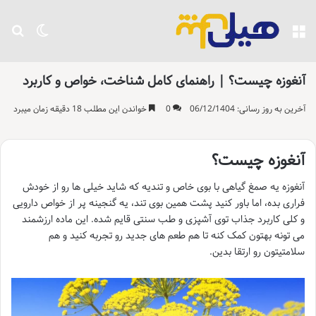
منو
تغییر پو
جست
آنغوزه چیست؟ | راهنمای کامل شناخت، خواص و کاربرد
آخرین به روز رسانی: 06/12/1404
0
خواندن این مطلب 18 دقیقه زمان میبرد
آنغوزه چیست؟
آنغوزه یه صمغ گیاهی با بوی خاص و تندیه که شاید خیلی ها رو از خودش
فراری بده، اما باور کنید پشت همین بوی تند، یه گنجینه پر از خواص دارویی
و کلی کاربرد جذاب توی آشپزی و طب سنتی قایم شده. این ماده ارزشمند
می تونه بهتون کمک کنه تا هم طعم های جدید رو تجربه کنید و هم
سلامتیتون رو ارتقا بدین.