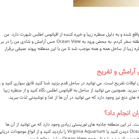
 Virginia ایالات متحده واقع شده و به دلیل منظره زیبا و خیره کننده از اقیانوس اطلس شهرت دارد. من
برای اولین بار در یک روز تابستانی گرم به این منطقه سفر کردم. به محض ورود به Ocean View حس آرامش و شادی من را در بر
ره زیبا از ساحل همه و همه موجب شد تا من با این منطقه پیوند عمیقی برقرار
برای گذراندن اوقات تفریح است. می توانید در ساحل قدم بزنید شنا کنید قایق سواری کنید و ی
ببرید. همچنین می توانید از ساحل به اقیانوس اطلس نگاه کنید و از منظره زیبا
های دنج نیز وجود دارد که می توانید در آن ها از غذا و نوشیدنی لذت ببرید.
وف نیست. در این منطقه جاذبه های توریستی زیادی وجود دارد که می توانید از آن ها
دیدن کنید. برای مثال می توانید از Ocean View Pier دیدن کنید یا Virginia Aquarium را بازدید کنید و از انواع موجودات در
ره تاریخچه Ocean View بیشتر مطلع شوید.