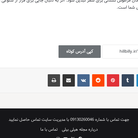
ی شود تا Ocean View به یک مکان فراموش نشدنی برای سفر تبدیل شود. اگر به دنبال جایی برای فرار از شلوغی 
کپی آدرس کوتاه
لینکدین
‫تامبلر
‫پین‌ترست
‫رددیت
‫VKontakte
اشتراک گذاری از طریق ایمیل
چاپ
جهت تماس با شماره 09130260046 با مدیریت سایت تماس حاصل نمایید
درباره مجله هیلی بیلی
تماس با ما