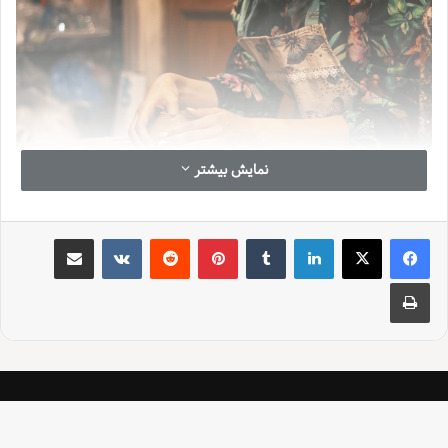
نمایش بیشتر
لینکدین
‫تامبلر
‫پین‌ترست
‫رددیت
‫VKontakte
اشتراک گذاری از طریق ایمیل
چاپ
بتل (Bethel): تجربه زندگی در دل دلتای
یوکان