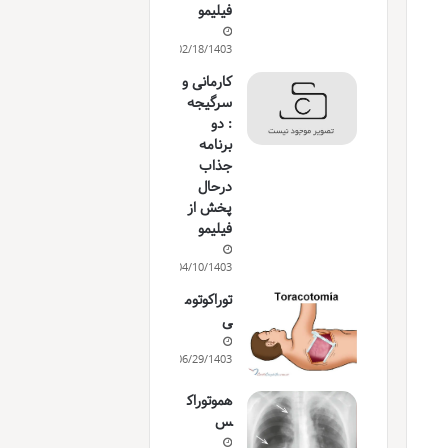
فیلیمو
02/18/1403
کارمانی و
سرگیجه
: دو
برنامه
جذاب
درحال
پخش از
فیلیمو
04/10/1403
توراکوتوم
ی
06/29/1403
هموتوراک
س