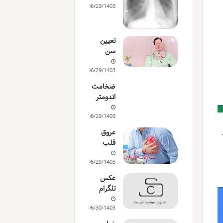
06/29/1403
تعیین
سن
06/29/1403
ضخامت
اندومتر
06/29/1403
عروق
ه
قلب
06/29/1403
عکس
تلگرام
06/30/1403