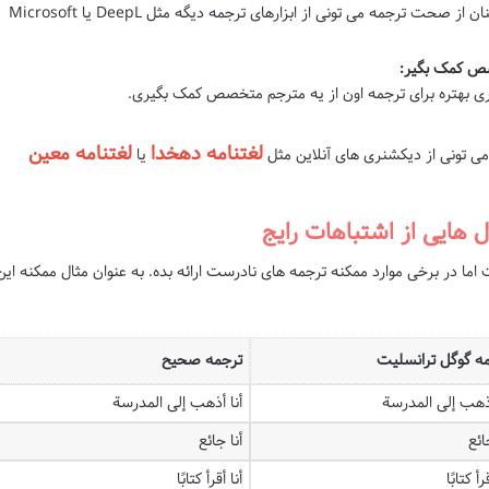
برای اطمینان از صحت ترجمه می تونی از ابزارهای ترجمه دیگه مثل DeepL یا Microsoft
صص کمک بگیر:
ی بهتره برای ترجمه اون از یه مترجم متخصص کمک بگیری.
لغتنامه دهخدا
لغتنامه معین
می تونی از دیکشنری های آنلاین مثل
یا
 هایی از اشتباهات رایج
ما در برخی موارد ممکنه ترجمه های نادرست ارائه بده. به عنوان مثال ممکنه این
ه گوگل ترانسلیت
ترجمه صحیح
أذهب إلى المدرسة
أنا أذهب إلى المدرسة
ائع
أنا جائع
رأ كتابًا
أنا أقرأ كتابًا