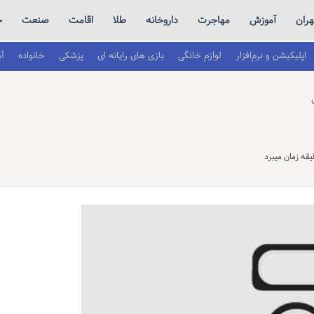
هران
آموزش
مهاجرت
داروخانه
طلا
اقامت
صنعت
ح
اپلیکیشن و نرم‌افزار
لوازم خانگی
بازی های رایانه ای
پزشکی
خانواده
آ