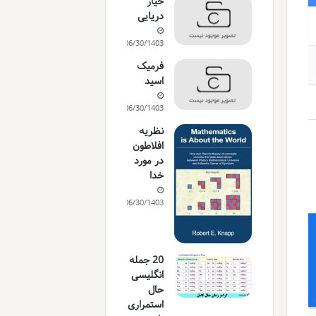
خیار
دریایی
06/30/1403
فرمیک
اسید
06/30/1403
نظریه
افلاطون
در مورد
خدا
06/30/1403
20 جمله
انگلیسی
حال
استمراری