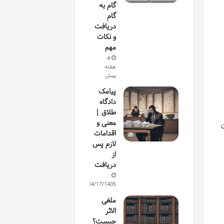
گام به
گام
دریافت
و نکات
مهم
4
هفته
پیش
پیامک
دادگاه
طلاق |
معنی و
ن
اقدامات
لازم پس
از
دریافت
04/17/1405
ملغی
الاثر
چیست؟