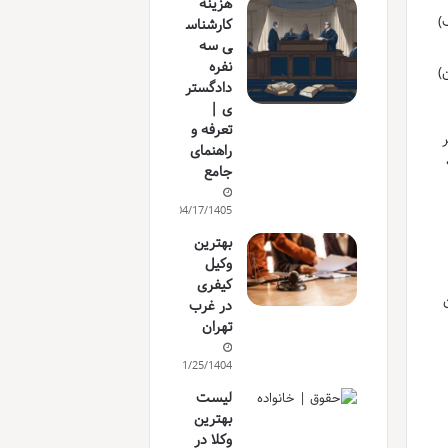
هزینه
)
کارشناس
ی سه
نفره
)
دادگستر
ی |
تعرفه و
ر
راهنمای
جامع
04/17/1405
بهترین
وکیل
کیفری
در غرب
تهران
11/25/1404
لیست
بهترین
وکلا در