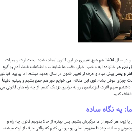
سهم الارث پسران همچنان دو برابر دختران است و در سال 1404 هم هیچ تغییری در این قانون ایجاد نشده. بحث ارث و میراث
توی هر خانواده ایه و خب، خیلی وقت ها شایعات و اطلاعات غلط، آدم رو گیج
تر و پسر
پیش میاد و حرف از تغییر قانون در سال جدید میشه. اما بیایید خیالتو
نیست چیزی عوض بشه. توی این مقاله، می خوایم دور هم جمع بشیم و ببینیم دقیقاً
تیم سهم الارث فرزندانمون رو به برابری نزدیک کنیم، از چه راه های قانونی می
 شفاف کنیم.
ا: یه نگاه ساده
ا زود، هر کدوم از ما درگیرش بشیم. پس بهتره از حالا بدونیم قانون چه راه و
دمونی و ساده، چند تا مفهوم اصلی رو بررسی کنیم که وقتی حرف از ارث میشه،