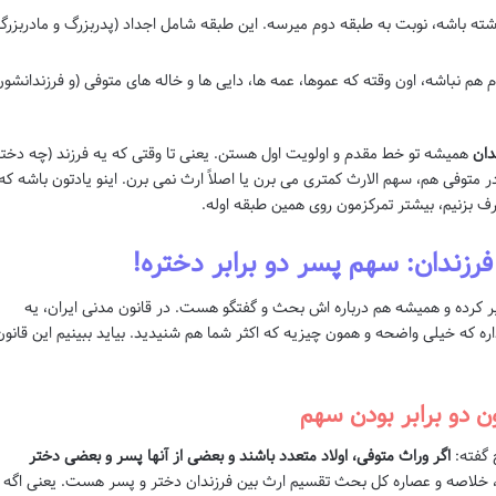
ته باشه، نوبت به طبقه دوم میرسه. این طبقه شامل اجداد (پدربزرگ و مادربزرگ
هم نباشه، اون وقته که عموها، عمه ها، دایی ها و خاله های متوفی (و فرزندانشون
دان
همیشه تو خط مقدم و اولویت اول هستن. یعنی تا وقتی که یه فرزند (چه دخت
ر متوفی هم، سهم الارث کمتری می برن یا اصلاً ارث نمی برن. اینو یادتون باشه که
 بزنیم، بیشتر تمرکزمون روی همین طبقه اوله.
رزندان: سهم پسر دو برابر دختره!
کرده و همیشه هم درباره اش بحث و گفتگو هست. در قانون مدنی ایران، یه
ره که خیلی واضحه و همون چیزیه که اکثر شما هم شنیدید. بیاید ببینیم این قانون
اگر وراث متوفی، اولاد متعدد باشند و بعضی از آنها پسر و بعضی دختر
 خلاصه و عصاره کل بحث تقسیم ارث بین فرزندان دختر و پسر هست. یعنی اگه