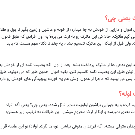
ت یعنی چی؟
موال و دارایی از خودش به جا میذاره؛ از خونه و ماشین و زمین بگیر تا پول و طلا
می گیم
ماترک
. حالا کی این ماترک رو به ارث می بره؟ به اون افرادی که طبق قانون
. ولی قبل از اینکه این ماترک تقسیم بشه، یه چند تا نکته مهم هست که باید
ید اون بدهی ها از ماترک پرداخت بشه. بعد از اون، اگه وصیت نامه ای از خودش به
 تونن طبق اون وصیت نامه تقسیم کنن. بقیه اموال، همون طور که می دونید، طبق
. پس می بینید که ماجرا از همون اولش هم یه خورده پیچیدگی های خودش رو داره
اوله؟
یم کرده و یه جورایی براشون اولویت بندی قائل شده. یعنی چی؟ یعنی اگه افراد
ت بعدی نمیرسه و اونا از ارث محروم میشن. این طبقات به ترتیب زیر هستن:
ان متوفی میشه. اگه فرزندان متوفی نباشن، نوه ها (اولاد اولاد) تو این طبقه قرار