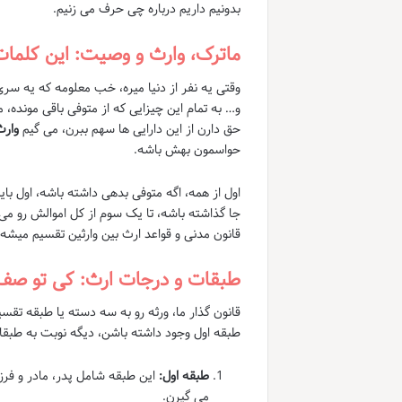
بدونیم داریم درباره چی حرف می زنیم.
ماترک، وارث و وصیت: این کلما
وقتی یه نفر از دنیا میره، خب معلومه که یه سری ا
و… به تمام این چیزایی که از متوفی باقی مونده، 
حق دارن از این دارایی ها سهم ببرن، می گیم
وارث
حواسمون بهش باشه.
اول از همه، اگه متوفی بدهی داشته باشه، اول با
جا گذاشته باشه، تا یک سوم از کل اموالش رو می
قانون مدنی و قواعد ارث بین وارثین تقسیم میشه
طبقات و درجات ارث: کی تو صف 
قانون گذار ما، ورثه رو به سه دسته یا طبقه تقس
طبقه اول وجود داشته باشن، دیگه نوبت به طبقا
طبقه اول:
این طبقه شامل پدر، مادر و فرزند
می گیرن.