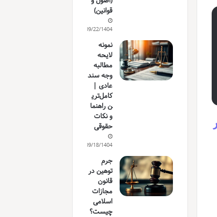
(اصول و
قوانین)
09/22/1404
نمونه
لایحه
مطالبه
وجه سند
عادی |
کامل‌تری
ن راهنما
و نکات
 ۱۴۰۴ تغییر
حقوقی
09/18/1404
جرم
توهین در
قانون
مجازات
اسلامی
چیست؟