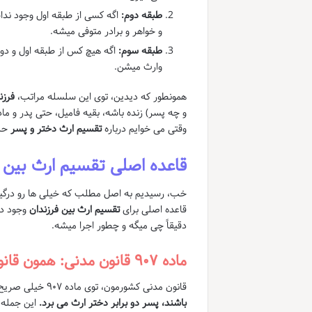
طبقه دوم:
اگه کسی از طبقه اول وجود نداش
و خواهر و برادر متوفی میشه.
طبقه سوم:
اگه هیچ کس از طبقه اول و دوم 
وارث میشن.
همونطور که دیدین، توی این سلسله مراتب،
فرزن
و چه پسر) زنده باشه، بقیه فامیل، حتی پدر و ماد
وقتی می خوایم درباره
تقسیم ارث دختر و پسر
حرف
قاعده اصلی تقسیم ارث بین ف
خب، رسیدیم به اصل مطلب که خیلی ها رو درگیر 
قاعده اصلی برای
تقسیم ارث بین فرزندان
وجود دا
دقیقاً چی میگه و چطور اجرا میشه.
ماده ۹۰۷ قانون مدنی: همون قانون دو برابر بودن سهم
قانون مدنی کشورمون، توی ماده ۹۰۷ خیلی صریح گفته:
باشند، پسر دو برابر دختر ارث می برد.
این جمله،