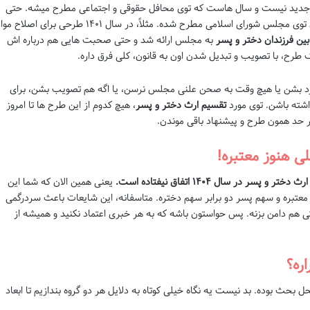
 جدید نیست و سال هاست که توی محافل حقوقی و اجتماعی مطرح میشه. حتی
گاهی اوقات، طرح هایی هم برای اصلاح این قانون توی مجلس شورای اسلامی مطرح شده. مثلاً، در سال ۱۴۰۱ طرحی برای اصلاح
بین فرزندان دختر و پسر
به مجلس ارائه شد و حتی صحبت هایی هم درباره اش
 طرح، با تصویب و تبدیل شدن اون به قانون، کلی فرق داره.
رد بشن یا هیچ وقت به صحن علنی مجلس نرسن، یا اگه هم تصویب بشن، برای
داشته باشن. توی مورد
تقسیم ارث دختر و پسر
، هیچ کدوم از این طرح ها تا امروز
ی هنوز معتبره!
پسر در سال ۱۴۰۴ اتفاق نیفتاده است.
یعنی همین الان که شما این
 همچنان ماده ۹۰۷ قانون مدنی معتبره و سهم پسر دو برابر سهم دختره. متاسفانه، این شایعات باعث سردرگمی
ی هم دامن بزنه. پس حواستون باشه که به هر خبری اعتماد نکنید و همیشه از
ره؟
بحث بوده. بد نیست یه نگاه خیلی کوتاه به دلایل هر دو گروه بندازیم تا ابعاد