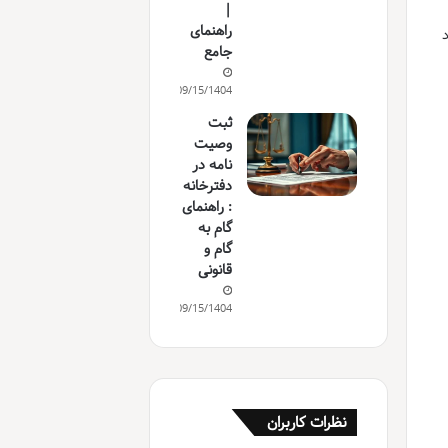
|
راهنمای
 مواد
جامع
09/15/1404
ثبت
وصیت
نامه در
دفترخانه
: راهنمای
گام به
گام و
قانونی
09/15/1404
نظرات کاربران