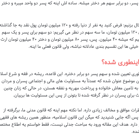
سر، دو برابر سهم هر دختر میشه. ساده اش اینه که پسر دو واحد میبره و دختر
برای اینکه این موضوع رو بهتر بفهمیم، بیاید یه مثال بزنیم: فرض کنید یه نفر از دنیا رفته و ۱۲۰ میلیون تومان پول نقد به جا گذا
ایشون یک پسر و یک دختر داره. برای تقسیم این ۱۲۰ میلیون تومان، ما سه سهم در نظر می گیریم: دو سهم برای پسر و یک سهم
برای دختر. حالا ۱۲۰ میلیون رو تقسیم بر ۳ می کنیم که میشه ۴۰ میلیون. پس، پسر ۸۰ میلیون تومان و دختر ۴۰ میلیون تومان ارث
لی ها این تقسیم بندی عادلانه نباشه، ولی قانون فعلی ما اینه.
اینطوری شده؟
طوری تعیین شده و سهم پسر دو برابر دختره. این قاعده، ریشه در فقه و شرع اسلا
این موضوع عنوان شده که عمدتاً به مسئولیت های مالی و اجتماعی پسران و مردان
 به تامین معاش خانواده و پرداخت مهریه و نفقه هستن، در حالی که زنان چنین
 برای پسران در نظر گرفته شده تا بتونن از پس این مسئولیت ها بربیان.
 موافق و مخالف زیادی داره. اما نکته مهم اینه که قانون مدنی ما، برگرفته از
. پس اگه جایی شنیدید که میگن این قانون اسلامیه، منظور همین ریشه های فقهی
ماده ۹۰۷ قانون مدنی قرار داره. هدف این مقاله ورود به مباحث جدلی نیست، فقط خواستم یه اطلاع مختص
شده.