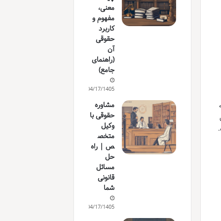
معنی،
مفهوم و
کاربرد
حقوقی
آن
(راهنمای
جامع)
04/17/1405
مشاوره
حقوقی با
وکیل
.
متخص
ص | راه
حل
مسائل
قانونی
شما
04/17/1405