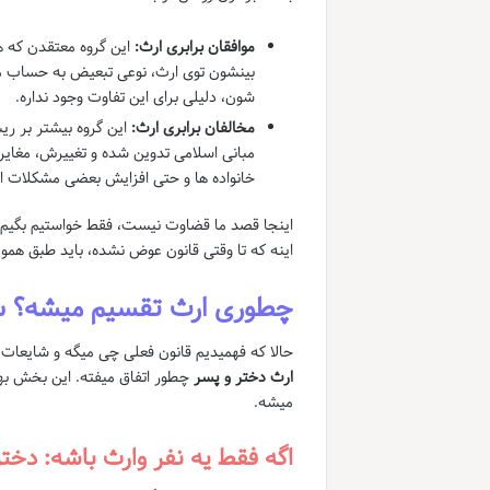
موافقان برابری ارث:
این گروه معتقدن که ه
بینشون توی ارث، نوعی تبعیض به حساب میاد
شون، دلیلی برای این تفاوت وجود نداره.
مخالفان برابری ارث:
این گروه بیشتر بر ری
مبانی اسلامی تدوین شده و تغییرش، مغایر 
خانواده ها و حتی افزایش بعضی مشکلات ا
اینجا قصد ما قضاوت نیست، فقط خواستیم بگیم که
اینه که تا وقتی قانون عوض نشده، باید طبق ه
چطوری ارث تقسیم میشه؟ سنا
حالا که فهمیدیم قانون فعلی چی میگه و شایعات ۱404 هم حقیقت ندارن، بیایید دقیق تر بشیم و ببینیم توی شرایط مختلف
ارث دختر و پسر
چطور اتفاق میفته. این بخش به
میشه.
اگه فقط یه نفر وارث باشه: دختر