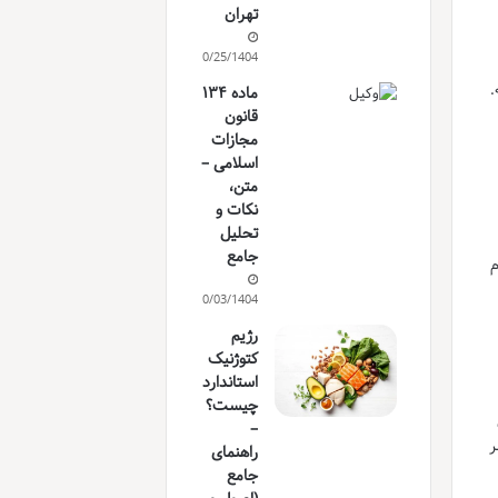
تهران
10/25/1404
شته.
ماده ۱۳۴
قانون
مجازات
اسلامی –
متن،
نکات و
تحلیل
جامع
م
10/03/1404
رژیم
کتوژنیک
استاندارد
چیست؟
–
ر
راهنمای
جامع