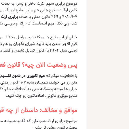
موضوع برابری سهم الارث دختر و پسر، یه بحث
۹۰۷، ۹۰۸ و ۹۴۹ قانون مدنی با هدف
برابری ارث 
شد. ولی نکته مهم اینجاست که ارائه و بررسی یک
خیلی از این طرح ها ممکنه توی مراحل مختلف، 
لازم الاجرا شدن باید تایید شورای نگهبان رو هم 
(یعنی سال ۱۴۰۴) به قانون تبدیل نشدن و فقط در حد همون طرح و پیشنهاد باقی موندن.
پس وضعیت الان چیه؟ قانون فعل
با قاطعیت میگم که
هیچ تغییری در قانون تقسیم ارث دختر و 
متن رو می خونید،
خیلی ها میشه و ممکنه حتی به اختلافات خانوادگ
منابع موثق و قانونی، اطلاعاتتون رو چک کنید.
موافق و مخالف: داستان از چه قرا
موضوع برابری ارث، همونطور که گفتم، همیشه محل 
بحث برامون روشن تر بشه: