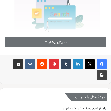
نمایش بیشتر
لینکدین
‫تامبلر
‫پین‌ترست
‫رددیت
‫VKontakte
اشتراک گذاری از طریق ایمیل
چاپ
این موضوع مخصوصا اگر صاحب کسب‌ و کاری رو به رشدی هستید اهمیتی
بیشتری پیدا می‌کند. پیشرفت سایت نیز مانند هر موضوع دیگری راهکار
دیدگاهتان را بنویسید
های خودش را دارد که اگر اصولی عمل نکنید، موقعیت سایتتان را به خطر
می اندازد
برای نوشتن دیدگاه باید
وارد بشوید
.