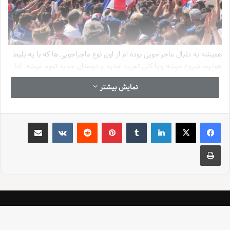
همیشه به دنبال ماجراجویی بوده ام از اون نوع ماجراجویی ها که با یه بلیط
هواپیما شروع میشه و با کلی تجربه جدید و دوستای جدید تموم میشه. اما
این بار فرق داشت. یه حس هیجان عجیب و غریب داشتم یه حس قوی که
نمایش بیشتر
میگفت این سفر قراره یه چیز متفاوت رو برام رقم بزنه.
خرید استارت آپ
در کانادا
این هدف من بود و شروع یه ماجرا در دنیای نوآوری و کارآفرینی.
لینکدین
‫تامبلر
‫پین‌ترست
‫رددیت
‫VKontakte
اشتراک گذاری از طریق ایمیل
راهی تورنتو:
چاپ