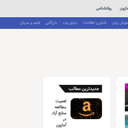
ازون
روانشناس
موزش زبان
فناوری اطلاعات
دنیای وب
بازرگانی
فیلم و سریال
جدیدترین مطالب
اهمیت
مطالعه
منابع آزاد
در
آمازون