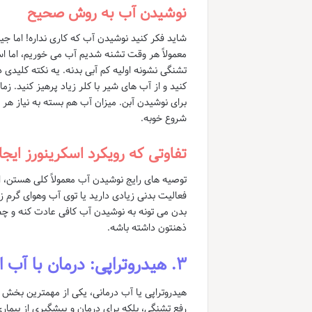
نوشیدن آب به روش صحیح
شاید فکر کنید نوشیدن آب که کاری نداره! اما ج
معمولاً هر وقت تشنه شدیم آب می خوریم، اما ا
تشنگی نشونه اولیه کم آبی بدنه. یه نکته کلیدی 
کنید و از آب های شیر با کلر زیاد پرهیز کنید. زم
برای نوشیدن آبن. میزان آب هم بسته به نیاز هر 
شروع خوبه.
تفاوتی که رویکرد اسکرینورز ایجا
توصیه های رایج نوشیدن آب معمولاً کلی هستن، اما
فعالیت بدنی زیادی دارید یا توی آب وهوای گرم ز
بدن می تونه به نوشیدن آب کافی عادت کنه و چط
ذهنتون داشته باشه.
۳. هیدروتراپی: درمان با آب از سر تا پا
هیدروتراپی یا آب درمانی، یکی از مهمترین بخش 
رفع تشنگی، بلکه برای درمان و پیشگیری از بیمار