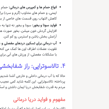
انواع حمام ها و کمپرس های درمانی:
حمام گ
ایمنی، و حمام های متناوب (گرم و سرد) ب
کاهش التهاب روی قسمت های خاصی از بد
فواید سونا و بخور:
سونا و بخور نه تنها ب
افزایش گردش خون میشن. بخور صورت هم ب
آرامش بخش باشن و استرس رو کم کنن.
آب درمانی برای تسکین دردهای مفصلی و ع
تقویت عضلات اطراف اون ها کمک می کنه.
با مشکلات مفصلی، از ورزش های آبی برای
۴. تالاسوتراپی: راز شفابخشی آب دریا
حالا که با آب درمانی داخلی و خارجی آشنا شدی
پرداخته: تالاسوتراپی. این کلمه شاید کمی عجیب 
مردم به قدرت شفابخش دریا ایمان داشتن و اسکری
مفهوم و فواید دریا درمانی
تالاسوتراپی بر این اصل استواره که آب دریا، ام