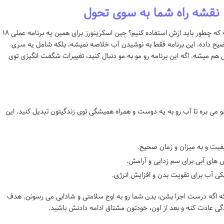
خب، حالا که فهمیدیم آب چقدر مهمه، سوال اینه که چطور باید ازش استفاده کنیم؟ جین اسکرینورز برای همین یه برنامه عملی ۱۸
وضیح داده. این برنامه فقط به نوشیدن آب خلاصه نمیشه، بلکه شامل یه سری
م میشه. اگه این برنامه رو مو به مو دنبال کنید، تغییرات شگفت انگیزی توی
و قدم به قدم جلو می بره تا آب رو به یه دوست و همراه همیشگی توی زندگیتون تبدیل کنید. این
یفیت و به میزان و زمان صحیح.
س های آبی برای سم زدایی و آرامش.
کی آب برای تقویت بدن و افزایش انرژی.
ه اگه درست اجرا بشن، بدن شما رو به اوج سلامتی و شادابی می رسونن. هدف