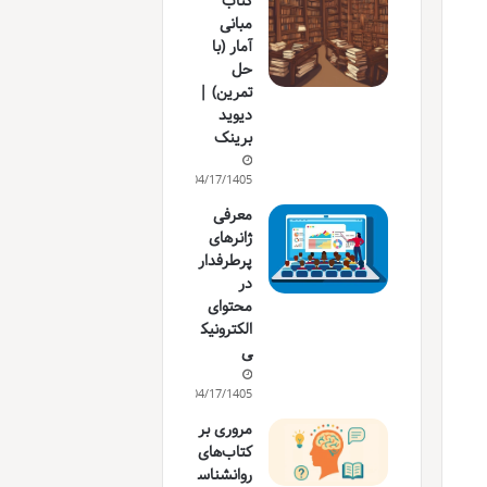
کتاب
مبانی
آمار (با
حل
تمرین) |
دیوید
برینک
04/17/1405
معرفی
ژانرهای
پرطرفدار
در
محتوای
الکترونیک
ی
04/17/1405
مروری بر
کتاب‌های
روانشناس