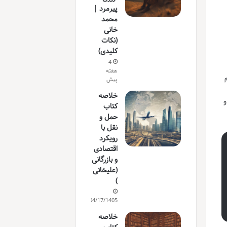
پیرمرد |
محمد
خانی
(نکات
کلیدی)
4
هفته
پیش
خلاصه
و
کتاب
حمل و
نقل با
رویکرد
اقتصادی
و بازرگانی
(علیخانی
)
04/17/1405
خلاصه