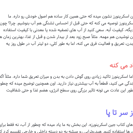
ین اسکرینورز نشون میده که حتی همین کار ساده هم اصول خودش رو داره. ما
سکرینورز توصیه می کنه که حتی قبل از احساس تشنگی هم آب بنوشیم. چرا؟ چون
دیگه، کیفیت آبه. سعی کنید از آب های تصفیه شده یا معدنی با کیفیت استفاده
ان نوشیدن هم مهمه. مثلاً صبح زود بعد از بیدار شدن و قبل از غذا، بهترین زمان ها
بدن، تعریق و فعالیت فرق می کنه، اما به طور کلی، دو لیتر آب در طول روز یه
د می کنه
 اسکرینورز تاکید زیادی روی گوش دادن به بدن و میزان تعریق شما داره. مثلاً اگه
ندگی می کنید، قطعاً به آب بیشتری نیاز دارید. اون همچنین توضیح میده که چطور
ور این عادت می تونه تاثیر بزرگی روی سطح انرژی، هضم غذا و حتی شفافیت
های کتاب جین اسکرینورزه. این بخش به ما یاد میده که چطور از آب، نه فقط برای
ی ها استفاده کنیم. هیدروتراپی رو میشه به دو دسته داخلی و خارجی تقسیم کرد ک