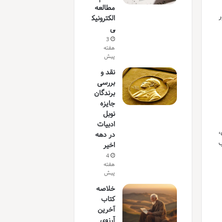
مطالعه
ر
الکترونیک
ی
3
هفته
پیش
نقد و
بررسی
برندگان
جایزه
نوبل
ادبیات
،
در دهه
ب
اخیر
4
هفته
پیش
خلاصه
کتاب
آخرین
آرزوی