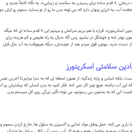
نمی کنیم. اما جین اسکرینورز، نویسنده کتاب «آب درمانی: ۸ قدم ساده برای رسیدن به سلامت و زیبایی»، یه نگاه کاملاً جدید و
قده آب، یه انرژی پنهان داره که می تونه بدن ما رو از نو بسازه، سموم رو ازش دو
این مقاله یه جورایی میشه گفت نقشه راه کتاب جین اسکرینورزه. قراره با هم بریم سراغش و ببینیم این ۸ قدم ساده ای که میگه
مون بهتر شه و خوشگل تر بشیم. پس اگه دنبال یه راه طبیعی و کم هزینه برای
و از دست ندید. بهتون قول میدم بعد از خوندنش، دیگه هیچوقت به آب مثل قبل
ت؛ بلکه اساس و پایه زندگیه. از همون لحظه ای که به دنیا میایم تا آخرین نفس
 این آب نباشه، هیچ چیز کار نمی کنه. فکر کنید به بدن انسان که بیشترش رو آ
کمیت آبی که به بدنمون می رسونیم، می تونه تأثیر بزرگی روی کل سیستم بدن
 بازی می کنه. حمل ونقل مواد غذایی و اکسیژن به سلول ها، خارج کردن سموم و
 به عملکرد صحیح مفاصل، همه و همه کار آبن. بدون آب کافی، سلول ها خشک