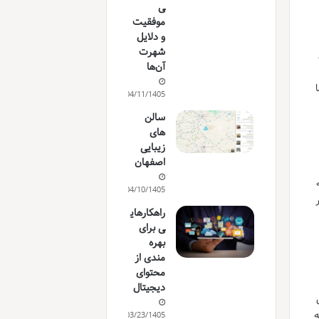
ی
موفقیت
و دلایل
شهرت
آن‌ها
04/11/1405
سالن
های
زیبایی
اصفهان
04/10/1405
راهکارهای
ی برای
بهره
مندی از
محتوای
دیجیتال
ه
03/23/1405