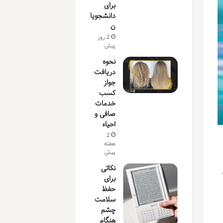
برای
دانشجویا
ن
2 روز
پیش
نحوه
دریافت
جواز
کسب
خدمات
صافی و
احیاء
2
هفته
پیش
نکاتی
برای
حفظ
سلامت
چشم
هنگام