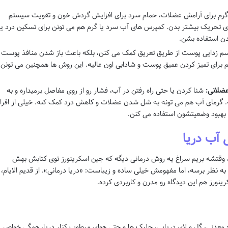
رم برای آرامش عضلات، حمام سرد برای افزایش گردش خون و تقویت سیستم
رای تحریک بیشتر بدن. کمپرس های آب سرد یا گرم هم می تونن برای تسکین درد یا
ن استفاده بشن.
ه سم زدایی پوست از طریق تعریق کمک می کنن، بلکه باعث باز شدن منافذ پوست 
رای تمیز کردن عمیق پوست و شادابی اون عالیه. این روش ها همچنین می تونن
ضلانی:
شنا کردن یا حتی راه رفتن در آب، فشار رو از روی مفاصل برمیداره و به
 گرمای آب هم می تونه به شل شدن عضلات و کاهش درد کمک کنه. خیلی از افرا
 بهبود وضعیتشون استفاده می کنن.
م، وقتشه بریم سراغ یه روش درمانی دیگه که جین اسکرینورز توی کتابش بهش
به نظر برسه، اما مفهومش خیلی ساده و زیباست: «دریا درمانی». از قدیم الایام،
نورز هم این دیدگاه رو مدرن و کاربردی کرده.
لاح معدنی، گل و لای دریایی، جلبک ها و حتی هوای مرطوب کنار دریا، همگی خواص