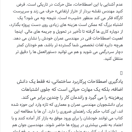
عدم آشنایی با این اصطلاحات، مثل حرکت در تاریکی است. فرض
کنید مهندس نقشه بردار از «تراز ارتفاعی» حرف می زند و سرپرست
کارگاه فکر می کند منظور «شیب» است. نتیجه چه می شود؟ یک
اشتباه بزرگ که ممکن است هزینه های زیادی روی دست پروژه بگذارد،
از دوباره کاری ها گرفته تا تأخیر در تحویل و جریمه های مالی. اینجا
اهمیت اصطلاحات فنی در مهندسی عمران خودش را نشان می دهد.
هرچه دایره لغات تخصصی شما گسترده تر باشد، هم خودتان کمتر
دچار سردرگمی می شوید و هم می توانید دستورالعمل ها را دقیق تر
منتقل کنید.
یادگیری اصطلاحات پرکاربرد ساختمانی، نه فقط یک دانش
اضافه، بلکه یک مهارت حیاتی است که جلوی اشتباهات
پرهزینه را می گیرد و راندمان کار را چندین برابر می کند.
برای دانشجویان مهندسی عمران و معماری که تازه وارد این حوزه شده
اند، این کتاب حکم یک راهنمای ضروری را دارد. آن ها با مطالعه این
کتاب می توانند خودشان را برای ورود موفق به بازار کار آماده کنند و با
اعتماد به نفس بیشتری در پروژه ها حاضر شوند. مهندسین جوان هم
می توانند از این کتاب به عنوان یک منبع سریع برای مرور و رفع ابهام