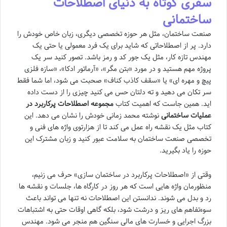
سفری کوتاه به دنیای اصطلاحات
ساختمانی
صنعت ساختمان، مثل هر حوزه تخصصی دیگری، زبان خاص خودش را
دارد. پر از اصطلاحاتی که شاید برای یک فرد معمولی یا حتی یک
مهندس تازه کار، مثل یک جور کد و رمز باشد. تصور کنید سر یک
پروژه مهم هستید و در مورد «بتن مگر»، «آرماتور ادکا»، «سازه فلزی
پیچ و مهره ای» یا «سقف کاذب کناف» صحبت می شود، اما شما فقط
سر تکان می دهید و ته دلتان حس می کنید چیزی را از دست داده
اید. همین جاست که اهمیت کتاب
مجموعه اصطلاحات پرکاربرد در
عملیات ساختمانی
نوشته محمد زمانی خودش را نشان می دهد. این
کتاب مثل یک نقشه راه عمل می کند تا از هزارتوی واژه های فنی و
تخصصی صنعت ساختمان به سلامت عبور کنید و زبان مشترک این
حوزه را یاد بگیرید.
وقتی از «اصطلاحات پرکاربرد در ساختمان سازی» حرف می زنیم،
منظورمان واژه هایی است که هر روز در کارگاه ها، جلسات و نقشه ها
رد و بدل می شوند. ندانستن این اصطلاحات نه تنها می تواند باعث
سوءتفاهم های ریز و درشت شود، بلکه گاهی اوقات حتی به اشتباهات
بزرگ اجرایی و خسارت های مالی سنگین هم منجر می شود. مهندس