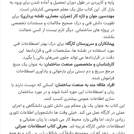
پایه و کاربردی در طول دوران تحصیل و آماده شدن برای ورود به
بازار کار. این کتاب مثل یک معلم خصوصی کنارشان است.
مهندسین جوان و تازه کار (عمران، معماری، نقشه برداری):
برای
تقویت دانش فنی و درک صحیح مکالمات و مستندات تخصصی
در پروژه های ساختمانی. دیگر لازم نیست از کسی خجالت
بکشند.
پیمانکاران و سرپرستان کارگاه:
برای درک بهتر اصطلاحات فنی
مورد استفاده در نقشه ها، مشخصات فنی و قراردادها. این
دقت در قراردادها می تواند جلوی ضررهای مالی را بگیرد.
کارشناسان و متخصصین صنعت ساختمان:
به عنوان یک منبع
مرجع سریع و دم دستی برای بازخوانی و یادآوری اصطلاحات
فراموش شده.
افراد علاقه مند به صنعت ساختمان:
کسانی که دوست دارند با
زبان و اصطلاحات این حوزه آشنا شوند و در مورد ساختمان
سازی اطلاعات عمومی بیشتری کسب کنند.
این کتاب به عنوان یک پل محکم بین دانش تئوری دانشگاهی و اجرای
عملی در کارگاه عمل می کند. خیلی وقت ها دانشجویان اطلاعات تئوری
زیادی دارند، اما وقتی وارد محیط کار می شوند، با زبان عملیاتی و
اصطلاحات خاص کارگاه غریبه اند.
معرفی کتاب اصطلاحات عمرانی
نشان می دهد که این مجموعه دقیقاً این شکاف را پر می کند و به همه