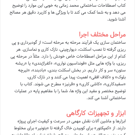
کتاب اصطلاحات ساختمانی محمد زمانی به خوبی این موارد را توضیح
می دهد و به شما کمک می کند تا با ویژگی ها و کاربرد دقیق هر مصالح
آشنا شوید.
مراحل مختلف اجرا
ساختمان سازی یک فرآیند مرحله به مرحله است؛ از گودبرداری و پی
ریزی گرفته تا نصب اسکلت، دیوارچینی، نازک کاری و نماسازی. هر
کدام از این مراحل اصطلاحات خاص خودش را دارد. مثلاً در مرحله پی
ریزی، با واژه هایی مثل «فونداسیون نواری»، «کفراژبندی» یا «ریشه
ستون» سر و کار داریم. در بخش اسکلت بندی، «بادبند»، «تیرچه
بلوک» و «کلاف افقی» اهمیت پیدا می کنند و در نازک کاری،
«سفیدکاری»، «کاشی کاری» و «قرنیز» مطرح می شوند. کتاب با
توضیح مختصر و مفید این واژه ها، شما را با مفاهیم پایه در عملیات
ساختمانی آشنا می کند.
ابزار و تجهیزات کارگاهی
ابزارها و ماشین آلات نقش مهمی در سرعت و کیفیت اجرای پروژه
دارند. از «کمپکتور» برای کوبیدن خاک گرفته تا «بتونیر» برای مخلوط
کردن بتن و «بالابر» برای جابجایی مصالح. شناخت این اصطلاحات به