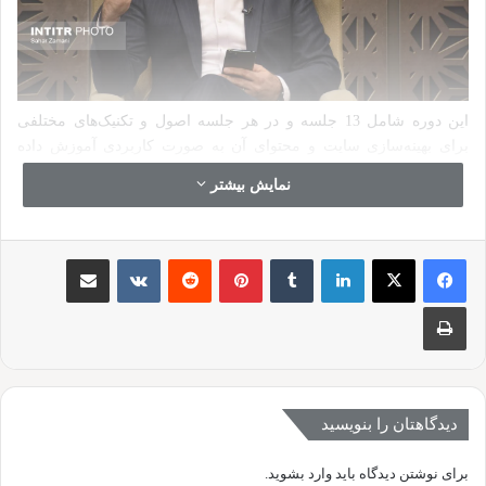
این دوره شامل 13 جلسه و در هر جلسه اصول و تکنیک‌های مختلفی
برای بهینه‌سازی سایت و محتوای آن به صورت کاربردی آموزش داده
می‌شود. علاوه بر این، در این دوره به موضوعاتی مانند راهکارهای
نمایش بیشتر
بهینه‌سازی برای موبایل، روش‌های رتبه‌بندی در گوگل، بهینه‌سازی تصاویر
و ویدئوها و … پرداخته می‌شود.
لینکدین
‫تامبلر
‫پین‌ترست
‫رددیت
‫VKontakte
اشتراک گذاری از طریق ایمیل
دوره سئو فرین آکادمی
با شرکت در
، می‌توانید به صورت جامع و
چاپ
عملی مهارت‌های لازم برای بهینه‌سازی سایت خود یا سایت‌های مشتریان
خود را کسب کنید. همچنین، با این دوره می‌توانید به عنوان یک کارشناس
سئو حرفه‌ای شروع به کار کنید و درآمد خود را افزایش دهید.
دیدگاهتان را بنویسید
برای نوشتن دیدگاه باید
وارد بشوید
.