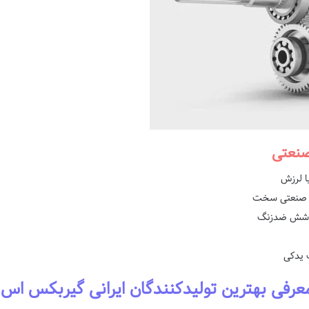
ا لرزش
ای صنعتی سخت
 پوشش ضدزنگ
 یدکی