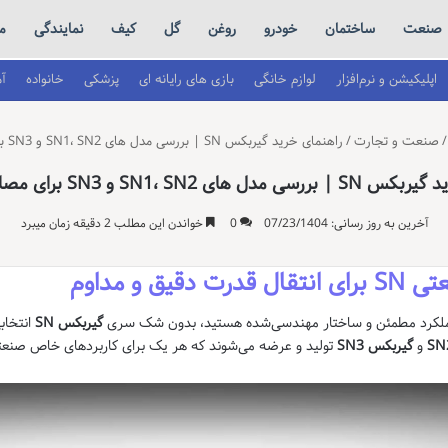
صنعت
ساختمان
خودرو
روغن
گل
کیف
نمایندگی
م
اپلیکیشن و نرم‌افزار
لوازم خانگی
بازی های رایانه ای
پزشکی
خانواده
آ
/
صنعت و تجارت
/
راهنمای خرید گیربکس SN | بررسی مدل های SN1، SN2 و SN3 برای مصارف صنعتی
 های SN1، SN2 و SN3 برای مصارف صنعتی
آخرین به روز رسانی: 07/23/1404
0
خواندن این مطلب 2 دقیقه زمان میبرد
 و مداوم
عملکرد مطمئن و ساختار مهندسی‌شده هستید، بدون شک سری
گیربکس SN
انتخاب
و
گیربکس SN3
تولید و عرضه می‌شوند که هر یک برای کاربردهای خاص صنعت