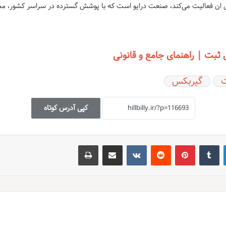
س ان فعالیت می‌کند، صنعت درایو است که با پوشش گسترده در سراسر کشور، م
 ثبت | راهنمای جامع و قانونی
گیربکس
کپی آدرس کوتاه
لینکدین
‫تامبلر
‫پین‌ترست
‫رددیت
‫VKontakte
اشتراک گذاری از طریق ایمیل
چاپ