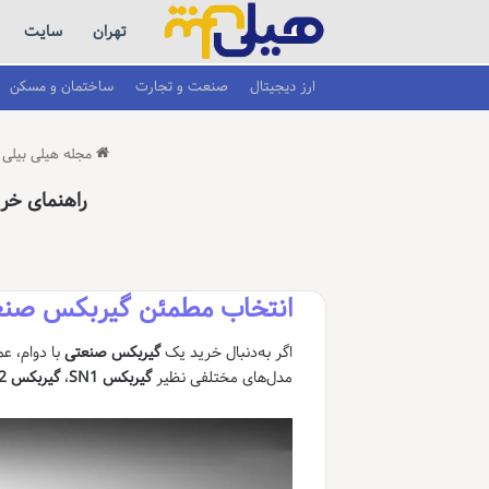
تهران
سایت
ارز دیجیتال
صنعت و تجارت
ساختمان و مسکن
مجله هیلی بیلی
راهنمای خرید گیربکس SN | بررسی مدل
انتخاب مطمئن گیربکس صنعتی SN برای انتقال قدرت دقیق
اگر به‌دنبال خرید یک
گیربکس صنعتی
با دوام، 
مدل‌های مختلفی نظیر
گیربکس SN1
،
گیربکس SN2