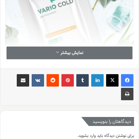
نمایش بیشتر
لینکدین
‫تامبلر
‫پین‌ترست
‫رددیت
‫VKontakte
اشتراک گذاری از طریق ایمیل
چاپ
دیدگاهتان را بنویسید
برای نوشتن دیدگاه باید
وارد بشوید
.