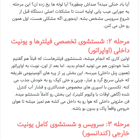
آیا باد خنکی میده؟ صداش چطوره؟ آیا لوله ها یخ زده ان؟ این مرحله
یه جورایی عیب یابی اولیه است تا مشکلات اصلی دستگاه قبل از
شروع سرویس مشخص بشه. اینجوری اگه مشکلی هست، اول همون
رو حل می کنن.
مرحله ۲: شستشوی تخصصی فیلترها و یونیت
داخلی (اواپراتور)
اولین کاری که انجام میشه، شستشوی فیلترهاست که قبلاً هم گفتیم
شما خودتون هم می تونید انجام بدید. اما بعد از اون، نوبت به اواپراتور
(همون پنل داخلی) میرسه. این بخش پر از پره های آلومینیومی ظریفه
که خیلی سریع گرد و غبار، چربی و حتی کپک رو به خودش جذب می
کنه. تکنسین با اسپری های مخصوص ضدباکتری و فشار آب کنترل
شده (گاهی اوقات با وکیوم کلینر)، این بخش رو کاملاً شستشو میده.
فن حلزونی داخلی که هوا رو به داخل می کشه هم تمیز میشه تا هوای
خروجی واقعاً پاک و بدون بو باشه.
مرحله ۳: سرویس و شستشوی کامل یونیت
خارجی (کندانسور)