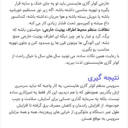
خارجی کولر گازی هایسنس باید تو یه جای خنک و سایه قرار
بگیره و تهویه مناسبی داشته باشه. اگه زیر نور مستقیم خورشید
باشه یا دورش بسته باشه و هوا جریان نداشته باشه، کندانسور
داغ میشه و کمپرسور تحت فشار زیادی کار می کنه.
نظافت منظم محیط اطراف یونیت خارجی:
حواستون باشه که
برگ، گرد و غبار یا هر چیز دیگه ای اطراف یونیت خارجی جمع
نشه. این آلودگی ها میتونن فین ها رو مسدود کنن و جلوی تهویه
مناسب رو بگیرن.
با رعایت همین نکات ساده، می تونید سال های سال با خیال راحت از
کولر گازی هایسنستون لذت ببرید.
نتیجه گیری
سرویس منظم کولر گازی هایسنس، یه کار واجبه که نباید سرسری
ازش بگذریم. همونطور که با هم دیدیم، این کار فقط یه تمیزکاری ساده
نیست، بلکه یه سرمایه گذاری حسابی برای آسایش، سلامت و جیب
خودمونه. از افزایش راندمان و کاهش مصرف برق گرفته تا افزایش
طول عمر دستگاه و جلوگیری از خرابی های پرهزینه، همه و همه مزایای
سرویس به موقع هستن.