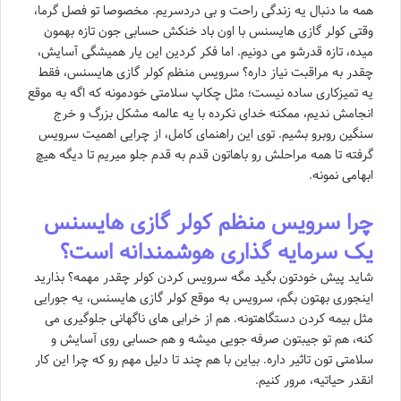
همه ما دنبال یه زندگی راحت و بی دردسریم. مخصوصا تو فصل گرما،
وقتی کولر گازی هایسنس با اون باد خنکش حسابی جون تازه بهمون
میده، تازه قدرشو می دونیم. اما فکر کردین این یار همیشگی آسایش،
چقدر به مراقبت نیاز داره؟ سرویس منظم کولر گازی هایسنس، فقط
یه تمیزکاری ساده نیست؛ مثل چکاپ سلامتی خودمونه که اگه به موقع
انجامش ندیم، ممکنه خدای نکرده با یه عالمه مشکل بزرگ و خرج
سنگین روبرو بشیم. توی این راهنمای کامل، از چرایی اهمیت سرویس
گرفته تا همه مراحلش رو باهاتون قدم به قدم جلو میریم تا دیگه هیچ
ابهامی نمونه.
چرا سرویس منظم کولر گازی هایسنس
یک سرمایه گذاری هوشمندانه است؟
شاید پیش خودتون بگید مگه سرویس کردن کولر چقدر مهمه؟ بذارید
اینجوری بهتون بگم، سرویس به موقع کولر گازی هایسنس، یه جورایی
مثل بیمه کردن دستگاهتونه. هم از خرابی های ناگهانی جلوگیری می
کنه، هم تو جیبتون صرفه جویی میشه و هم حسابی روی آسایش و
سلامتی تون تاثیر داره. بیاین با هم چند تا دلیل مهم رو که چرا این کار
انقدر حیاتیه، مرور کنیم.