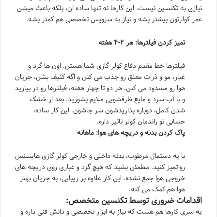
نیازی به تکنسین نیست. این کارها نه تنها ساده ان، بلکه باعث میشن
عمر کولرتون بیشتر بشه و نیاز به سرویس تخصصی هم کمتر بشه.
تمیز کردن فیلترها: هر ۲-۴ هفته
فیلترها خط مقدم دفاع کولر گازی شما هستن. اون ها گرد و
غبار، مو و ذرات معلق رو جذب می کنن و اگه کثیف بشن، جریان
هوا رو مسدود می کنن. هر دو تا چهار هفته، فیلترها رو در بیارید
و با آب سرد و مایع ظرفشویی ملایم بشورید. بعد از خشک
شدن کامل، دوباره بذاریدشون سر جاشون. این کار ساده،
حسابی تو راندمان کولر تاثیر داره.
پاک کردن بدنه و دریچه های هوا: ماهانه
با یه دستمال مرطوب، بدنه داخلی و خارجی کولر گازی هایسنس
رو تمیز کنید. مطمئن بشید که هیچ گرد و غباری روی دریچه های
خروجی هوا جمع نشده. این کار علاوه بر زیبایی، به جریان بهتر
هوا هم کمک می کنه.
اقدامات ضروری توسط تکنسین متخصص:
یه سری کارها هم هست که نیاز به ابزار تخصصی و دانش فنی داره و