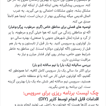
کنه. سرویس پیشگیرانه یعنی اینکه قبل از اینکه کولر دچار
مشکل بشه، جلوی مشکلات احتمالی رو می گیرید. یه ضرب
المثل قدیمی میگه پیشگیری بهتر از درمان است، اینجا هم کاملاً
صدق می کنه.
توصیه های فصلی برای مناطق خاص (گرم، مرطوب، پرگردوغبار)
اگه تو مناطقی زندگی می کنید که هوا خیلی گرم و مرطوبه، یا پر
از گرد و غباره (مثل شهرهای جنوبی یا صنعتی)، بهتره سالی دو
بار کولرتون رو سرویس کنید. یه بار قبل از تابستون و یه بار هم
قبل از زمستون (اگه کولرتون دوکاره است). این مناطق به خاطر
شرایط جوی خاص، بیشتر روی کولر فشار میارن و نیاز به
مراقبت بیشتری دارن.
بررسی سالیانه (یک بار) یا نیم سالانه (دو بار)
برای اکثر ما، سالی یک بار سرویس کامل کافیه. اما همونطور که
گفتیم، اگه کولرتون خیلی کار می کنه یا تو منطقه خاصی
هستید، سرویس نیم سالانه (هر شش ماه یک بار) بهترین گزینه
ست. این برنامه رو جدی بگیرید.
چک لیست برنامه ریزی برای سرویس:
اقدامات قابل انجام توسط کاربر (DIY):
یه سری کارها هست که خودتون به راحتی می تونید انجام بدید و