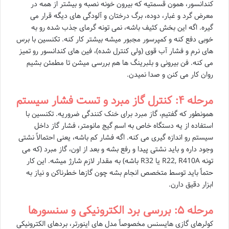
کندانسور، همون قسمتیه که بیرون خونه نصبه و بیشتر از همه در
معرض گرد و غبار، دوده، برگ درختان و آلودگی های دیگه قرار می
گیره. اگه این بخش کثیف باشه، نمی تونه گرمای جذب شده رو به
خوبی دفع کنه و کمپرسور مجبور میشه بیشتر کار کنه. تکنسین با برس
های نرم و فشار آب قوی (ولی کنترل شده)، فین های کندانسور رو تمیز
می کنه. فن بیرونی و بلبرینگ ها هم بررسی میشن تا مطمئن بشیم
روان کار می کنن و صدا نمیدن.
مرحله ۴: کنترل گاز مبرد و تست فشار سیستم
همونطور که گفتیم، گاز مبرد برای خنک کنندگی ضروریه. تکنسین با
استفاده از یه دستگاه خاص به اسم گیج مانومتر، فشار گاز داخل
سیستم رو اندازه گیری می کنه. اگه فشار کم باشه، یعنی احتمالاً نشتی
وجود داره و باید نشتی پیدا و رفع بشه و بعد از اون، گاز مبرد (که می
تونه R22, R410A یا R32 باشه) به مقدار لازم شارژ میشه. این کار
حتماً باید توسط متخصص انجام بشه چون گازها خطرناکن و نیاز به
ابزار دقیق دارن.
مرحله ۵: بررسی برد الکترونیکی و سنسورها
کولرهای گازی هایسنس مخصوصاً مدل های اینورتر، بردهای الکترونیکی