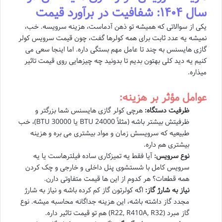
سال ۱۴۰۴: شفافیت در برآورد قیمت
یکی از سوالاتی که همیشه تو ذهن آدماست، هزینه سرویسه. خب،
نمیشه یه عدد ثابت برای همه کولرها گفت، چون قیمت سرویس کولر
گازی هایسنس به چند تا عامل مهم بستگی داره. اما اینجا سعی می
کنیم یه دید کلی بهتون بدیم تا بدونید چه چیزهایی روی قیمت تاثیر
میذاره.
عوامل مؤثر بر هزینه:
ظرفیت دستگاه:
هرچی کولر گازی هایسنس شما بزرگتر و
ظرفیتش بیشتر باشه (مثلاً 24000 BTU یا 30000 BTU)، خب
طبیعیه که سرویسش زمان و مواد بیشتری می بره و هزینه
بیشتری هم داره.
نوع سرویس:
آیا فقط یه تمیزکاری ساده فیلترهاست یا یه
سرویس کامل با شستشوی پنل داخلی و خارجی و چک کردن
همه قطعات؟ هر کدوم از این ها قیمت متفاوتی دارن.
نیاز به شارژ گاز:
اگه کولرتون گاز کم کرده باشه و نیاز به شارژ
مجدد گاز داشته باشه، این هزینه جداگانه محاسبه میشه. نوع
گاز مبرد (R22, R410A, R32) هم تو قیمت تاثیر داره.