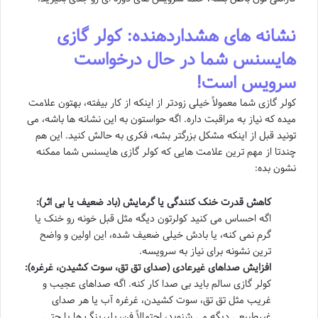
نشانه های هشداردهنده: کولر گازی
هایسنس شما در حال درخواست
سرویس است!
کولر گازی شما معمولاً خیلی زودتر از اینکه از کار بیفته، بهتون علامت
میده که نیاز به مراقبت داره. اگه حواستون به این نشانه ها باشه، می
تونید قبل از اینکه مشکل بزرگتر بشه، فکری به حالش کنید. این هم
چندتا از مهم ترین علامت هایی که کولر گازی هایسنس شما ممکنه
نشون بده:
کاهش قدرت خنک کنندگی یا گرمایش (باد ضعیف یا بی اثر):
اگه احساس می کنید کولرتون دیگه مثل قبل خونه رو خنک یا
گرم نمی کنه، یا بادش خیلی ضعیف شده، این اولین و واضح
ترین نشونه برای نیاز به سرویسه.
افزایش صداهای غیرعادی (صدای تق تق، سوت کشیدن، غرغره):
کولر گازی سالم باید بی صدا کار کنه. اگه صداهای عجیب و
غریب مثل تق تق، سوت کشیدن، غرغره آب یا هر صدای
غیرطبیعی دیگه می شنوید، احتمالاً فن، بلبرینگ ها یا حتی