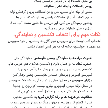
بی دلیل دستگاه یا کار نکردن درستش بشه.
بررسی اتصالات و لوله کشی: سالیانه
نشتی از لوله های مسی، شل بودن اتصالات برق و گرفتگی لوله
درین (تخلیه آب) از مشکلات رایجی هستن که تکنسین ها
بهشون رسیدگی می کنن. این بررسی ها جلوی نشت آب، اتلاف
انرژی و حتی خطرات برقی رو میگیره.
نکات مهم برای انتخاب تکنسین و نمایندگی:
انتخاب آدم درست برای سرویس کولر گازی هایسنس، از خود سرویس
هم مهمتره. حواستون باشه که به هر کسی اعتماد نکنید.
اهمیت مراجعه به نمایندگی رسمی هایسنس:
نمایندگی های
رسمی، قطعات اورجینال دارن و تکنسین هاشون هم آموزش های
تخصصی هایسنس رو دیدن. این یعنی دقیقاً می دونن با
کمپرسور اینورتر و بردهای حساس هایسنس چطور رفتار کنن.
مزایای سرویس در محل:
خیلی از نمایندگی ها خدمات سرویس
در محل ارائه میدن. اینجوری نیازی نیست کولرتون رو جابجا
کنید که خودش کلی دردسر و احتمال آسیب رو کم می کنه.
شفافیت در هزینه ها و ارائه گزارش فنی:
یه تکنسین معتبر،
قبل از انجام کار، هزینه رو بهتون میگه و بعد از سرویس هم یه
گزارش فنی کامل از کارهایی که انجام داده و وضعیت دستگاه