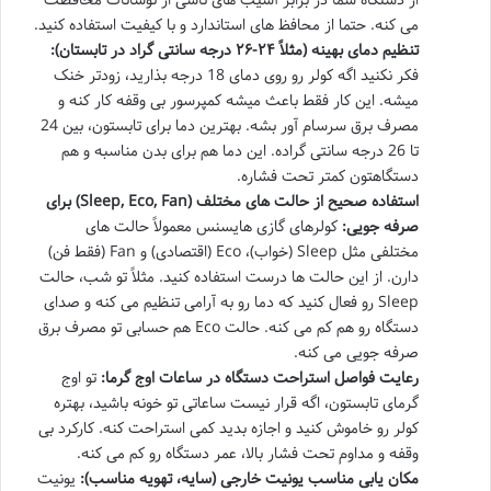
می کنه. حتما از محافظ های استاندارد و با کیفیت استفاده کنید.
تنظیم دمای بهینه (مثلاً ۲۴-۲۶ درجه سانتی گراد در تابستان):
فکر نکنید اگه کولر رو روی دمای 18 درجه بذارید، زودتر خنک
میشه. این کار فقط باعث میشه کمپرسور بی وقفه کار کنه و
مصرف برق سرسام آور بشه. بهترین دما برای تابستون، بین 24
تا 26 درجه سانتی گراده. این دما هم برای بدن مناسبه و هم
دستگاهتون کمتر تحت فشاره.
استفاده صحیح از حالت های مختلف (Sleep, Eco, Fan) برای
صرفه جویی:
کولرهای گازی هایسنس معمولاً حالت های
مختلفی مثل Sleep (خواب)، Eco (اقتصادی) و Fan (فقط فن)
دارن. از این حالت ها درست استفاده کنید. مثلاً تو شب، حالت
Sleep رو فعال کنید که دما رو به آرامی تنظیم می کنه و صدای
دستگاه رو هم کم می کنه. حالت Eco هم حسابی تو مصرف برق
صرفه جویی می کنه.
رعایت فواصل استراحت دستگاه در ساعات اوج گرما:
تو اوج
گرمای تابستون، اگه قرار نیست ساعاتی تو خونه باشید، بهتره
کولر رو خاموش کنید و اجازه بدید کمی استراحت کنه. کارکرد بی
وقفه و مداوم تحت فشار بالا، عمر دستگاه رو کم می کنه.
مکان یابی مناسب یونیت خارجی (سایه، تهویه مناسب):
یونیت