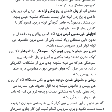
کمپرسور مشکل پیدا کرده اند.
نشتی آب از پنل داخلی یا یخ زدگی لوله ها:
دیدن آب زیر پنل
داخلی یا یخ زدن لوله های پشت دستگاه، نشونه خیلی بدیه.
این مشکل معمولاً به خاطر گرفتگی لوله درین، کمبود گاز یا
کثیفی بیش از حد اواپراتوره.
افزایش غیرمعمول قبض برق:
اگه قبض برقتون یه دفعه ای و
بدون دلیل منطقی زیاد شده، یکی از اصلی ترین مقصرها می
تونه کولر گازی سرویس نشده باشه.
تغییر بوی هوای خروجی (بوی کپک، سوختگی یا ناخوشایند):
بوی
کپک نشون دهنده رشد باکتری و قارچ تو پنل داخلیه. بوی
سوختگی هم که می تونه نشونه جدی تری از مشکلات الکتریکی
باشه. به هر حال، اگه هوای خروجی بوی نامطبوعی داره، حتما
باید بررسی بشه.
روشن و خاموش شدن خودبه خودی و مکرر دستگاه:
اگه کولرتون
هی روشن و خاموش میشه یا به قول معروف هی استارت می
زنه، یعنی داره با یه مشکلی دست و پنجه نرم می کنه که باید
فورا بهش رسیدگی بشه.
اگه هر کدوم از این علائم رو توی کولر گازی هایسنس خودتون دیدید،
دست دست نکنید و برای سرویس اقدام کنید. این کار جلوی ضررهای