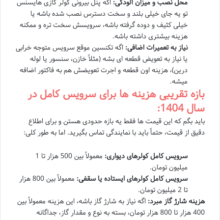
محل نصب و میزان آلودگی:
اگه پنل بیرونی کولر گازی هایسنس
تو یه جای خیلی بلند و سخت دسترس نصب شده باشه یا
خیلی کثیف و دوده گرفته باشه، سرویسش سخت تره و ممکنه
هزینه بیشتری داشته باشه.
نیاز به تعمیرات اضافی:
اگه تکنسین موقع سرویس متوجه خرابی
یا نیاز به تعویض قطعه ای بشه (مثلاً خازن، سنسور یا لوله
درین)، هزینه اون قطعه و اجرت تعویضش هم به فاکتور اضافه
میشه.
بازه تقریبی هزینه ها برای سرویس کامل در
سال 1404:
باید بگم که این قیمت ها فقط یه بازه حدودی هستن و برای اطلاع
دقیق از قیمت، حتماً باید با نمایندگی تماس بگیرید. اما به طور کلی:
سرویس کامل کولرهای دیواری:
معمولاً بین 500 هزار تا 1
میلیون تومان.
سرویس کامل کولرهای ایستاده یا سقفی:
معمولاً بین 800 هزار
تا 2 میلیون تومان.
هزینه شارژ گاز مبرد:
اگه نیاز به شارژ گاز باشه، این هزینه معمولاً بین
400 هزار تا 800 هزار تومان، بسته به نوع و مقدار گاز، جداگانه