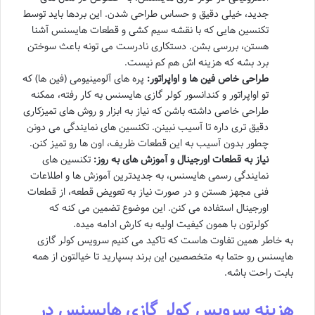
جدید، خیلی دقیق و حساس طراحی شدن. این بردها باید توسط
تکنسین هایی که با نقشه سیم کشی و قطعات هایسنس آشنا
هستن، بررسی بشن. دستکاری نادرست می تونه باعث سوختن
برد بشه که هزینه اش هم کم نیست.
طراحی خاص فین ها و اواپراتور:
پره های آلومینیومی (فین ها) که
تو اواپراتور و کندانسور کولر گازی هایسنس به کار رفته، ممکنه
طراحی خاصی داشته باشن که نیاز به ابزار و روش های تمیزکاری
دقیق تری داره تا آسیب نبینن. تکنسین های نمایندگی می دونن
چطور بدون آسیب به این قطعات ظریف، اون ها رو تمیز کنن.
نیاز به قطعات اورجینال و آموزش های به روز:
تکنسین های
نمایندگی رسمی هایسنس، به جدیدترین آموزش ها و اطلاعات
فنی مجهز هستن و در صورت نیاز به تعویض قطعه، از قطعات
اورجینال استفاده می کنن. این موضوع تضمین می کنه که
کولرتون با همون کیفیت اولیه به کارش ادامه میده.
به خاطر همین تفاوت هاست که تاکید می کنیم سرویس کولر گازی
هایسنس رو حتما به متخصصین این برند بسپارید تا خیالتون از همه
بابت راحت باشه.
هزینه سرویس کولر گازی هایسنس در