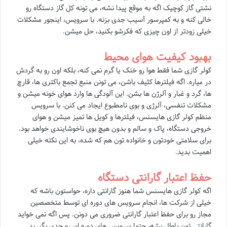
نشتی گاز کوچیک اگه به موقع پیدا نشه، می تونه کل گاز دستگاه رو
خالی کنه و به کمپرسور آسیب جدی بزنه. با سرویس، اینجور مشکلات
خیلی زودتر از اون چیزی که فکرشو بکنید، حل میشن.
بهبود کیفیت هوای محیط
کولر گازی شما فقط هوا رو خنک یا گرم نمی کنه، بلکه اون رو به گردش
در میاره. اگه فیلترها کثیف باشن، می تونن منبع تجمع باکتری ها، قارچ
ها، گرد و غبار و آلرژن ها بشن. این آلودگی ها وارد هوای خونه میشن و
مشکلات تنفسی، آلرژی و بوی نامطبوع ایجاد می کنن. با سرویس
منظم کولر گازی هایسنس، فیلترها و کویل ها تمیز میشن و هوای
خروجی دستگاه، پاک و سالم و بدون هیچ بوی ناخوشایندی خواهد بود.
برای سلامتی خودتون و خانواده تون هم که شده، به این نکته خیلی
اهمیت بدید.
حفظ اعتبار گارانتی دستگاه
اگه کولر گازی هایسنس شما هنوز گارانتی داره، حواستون باشه که
خیلی از شرکت ها، انجام سرویس های دوره ای توسط متخصصین
مجاز رو برای حفظ اعتبار گارانتی ضروری می دونن. پس اگه نمی خواید
گارانتی تون باطل بشه، حتما سرویس های دوره ای رو جدی بگیرید.