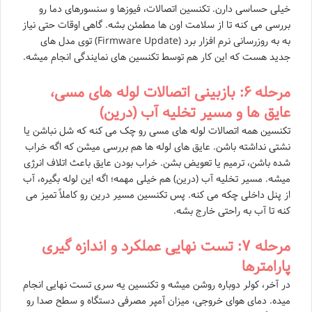
خیلی حساسی دارن. تکنسین اتصالات، فیوزها و سنسورهای دما رو
بررسی می کنه تا از سلامت اون ها مطمئن بشه. گاهی اوقات حتی نیاز
به به روزرسانی نرم افزار برد (Firmware Update) توی مدل های
جدید هست که این کار هم توسط تکنسین های نمایندگی انجام میشه.
مرحله ۶: بازبینی اتصالات لوله های مسی،
عایق ها و مسیر تخلیه آب (درین)
تکنسین همه اتصالات لوله های مسی رو چک می کنه که شل نباشن یا
نشتی نداشته باشن. عایق های لوله ها هم بررسی میشن که اگه خراب
شده باشن، ترمیم یا تعویض بشن. خراب بودن عایق باعث اتلاف انرژی
میشه. مسیر تخلیه آب (درین) هم خیلی مهمه؛ اگه این لوله بگیره، آب
از پنل داخلی چکه می کنه. پس تکنسین مسیر درین رو کاملاً تمیز می
کنه تا آب به راحتی خارج بشه.
مرحله ۷: تست نهایی عملکرد و اندازه گیری
پارامترها
در آخر، کولر دوباره روشن میشه و تکنسین یه سری تست نهایی انجام
میده. دمای هوای خروجی، میزان آمپر مصرفی دستگاه و سطح صدا رو