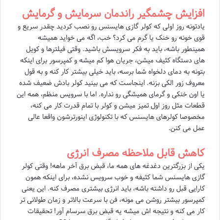
افزایش چشمگیر راندمان سرمایش و گرمایش
یادتونه روز اولی که کولر گازی هایسنس رو نصب کردید چقدر سریع و
قوی خونه رو خنک یا گرم می کرد؟ خب، اگه می خواید همیشه
همینطور باشه، باید به فکر سرویسش باشید. وقتی فیلترها و کویل
های دستگاه کثیف میشن، جریان هوا کم میشه و کمپرسور برای اینکه
بتونه به دمای دلخواه شما برسه، باید خیلی بیشتر کار کنه و به قول
معروف زور الکی بزنه. اینجاست که می بینید کولر بادش ضعیف شده
یا اون خنکی و گرمای همیشگی رو نداره. اما با سرویس منظم، همه این
قطعات مثل روز اول تمیز میشن و کولر با تمام قدرت کار می کنه،
مخصوصا کولرهای هایسنس که با تکنولوژی اینورترشون واقعا عالی
عمل می کنن.
کاهش قابل ملاحظه مصرف انرژی
یکی از بزرگترین دغدغه های همه ما، قبض برق آخر ماهه! وقتی کولر
گازی هایسنس شما کثیفه و خوب سرویس نشده، برای اینکه همون
کارایی قبل رو داشته باشه، باید انرژی بیشتری مصرف کنه. این یعنی
کمپرسور بیشتر روشن می مونه، فن با سرعت بالاتر و زمان طولانی تر
کار می کنه و نتیجه اش میشه یه قبض برق سرسام آور! تحقیقات