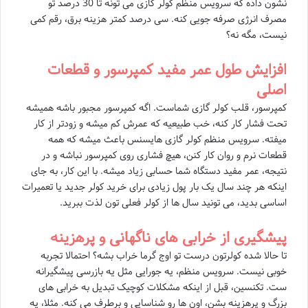
نشون داده که سرویس منظم کولر گازی می تونه تا 30 درصد تو
مصرف انرژی صرفه جویی کنه. سی درصد کمتر هزینه برق، رقم کمی
نیست، مگه نه؟
افزایش طول عمر مفید کمپرسور و قطعات
اصلی
کمپرسور، قلب کولر گازی شماست. اگه کمپرسور مجبور باشه همیشه
تحت فشار کار کنه، خب طبیعیه که عمرش کم میشه و زودتر از کار
میفته. سرویس منظم کولر گازی هایسنس باعث میشه که همه
قطعات نرم و روان کار کنن، هیچ فشاری روی کمپرسور نباشه و در
نتیجه، عمر مفید دستگاه شما حسابی زیاد میشه. با این کار، به جای
اینکه هر چند سال یک بار پول زیادی برای خرید کولر جدید یا تعمیرات
اساسی بدید، می تونید سال ها از کولر فعلی تون لذت ببرید.
پیشگیری از خرابی های ناگهانی و پرهزینه
تا حالا شده کولرتون درست تو اوج گرما خراب بشه؟ احتمالا تجربه
خوبی نیست. سرویس منظم، یه جورایی مثل یه بازرسی پیشگیرانه
ست. تکنسین، قبل از اینکه مشکلات کوچیک تبدیل به خرابی های
بزرگ و پرهزینه بشن، اون ها رو شناسایی و برطرف می کنه. مثلا، یه