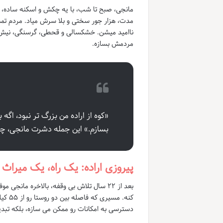
مدت، هزار جور سختی و بلا سرش میاد. مردم ت
ناامید میشن. خشکسالی و قحطی، گرسنگی، نیش ما
مردمش بسازه.
«کوه از اراده من بزرگ تر نبود، اگ
بسازم.» این جمله دشرت مانجی، چکید
پیروزی اراده: یک راه، یک میراث
دسترسی به امکانات رو ممکن می سازه، بلکه تبد