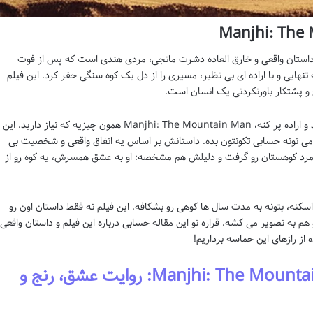
استان واقعی و خارق العاده دشرت مانجی، مردی هندی است که پس از فوت
هایی و با اراده ای بی نظیر، مسیری را از دل یک کوه سنگی حفر کرد. این فیلم
اگه دنبال یه فیلمی هستید که جون آدم رو از امید و اراده پر کنه، Manjhi: The Mountain Man همون چیزیه که نیاز دارید. این
که می تونه حسابی تکونتون بده. داستانش بر اساس یه اتفاق واقعی و شخصیت بی
د کوهستان رو گرفت و دلیلش هم مشخصه: او به عشق همسرش، یه کوه رو از
و اسکنه، بتونه به مدت سال ها کوهی رو بشکافه. این فیلم نه فقط داستان اون رو
م به تصویر می کشه. قراره تو این مقاله حسابی درباره این فیلم و داستان واقعی
از رازهای این حماسه برداریم!
خلاصه داستان فیلم Manjhi: The Mountain Man: روایت عشق، رنج و