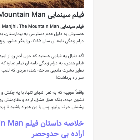
فیلم سینمایی Manjhi: The Mountain Man
فیلم سینمایی Manjhi: The Mountain Man
د
همسرش به دلیل عدم دسترسی به بیمارستان، به تن
درام زندگی نامه ای سال ۲۰۱۵، روایتگر عشق، رنج و پشتکار باورنکردنی یک انسان است.
فیلم هندی، یه درام زندگی نامه ای تمام عیاره 
نظیر دشرت مانجی ساخته شده؛ مردی که لقب مر
سر راه برداشت!
واقعاً عجیبه که یه نفر، تنهای تنها، با یه چکش 
نشون میده، بلکه عمق عشق، اراده و مقاومتش رو ه
پشتش حرف بزنیم. پس با من همراه باشید تا پرده 
اراده بی حدوحصر