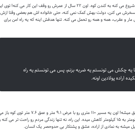
مانجی، صبح تا شب، با یه چکش و اسکنه ساده، شروع می کنه به کندن کوه. اون ۲۲ سال از عمرش رو وقف این کار می کنه! توی 
مسخرش می کنن، دولت بهش کمک نمی کنه، حتی خانواده اش هم بعضی وقتا ازش
ر و عقرب، همه و همه رو تحمل می کنه. تنها هدفش اینه که یه راه امن برای
ه با یه چکش می تونستم یه ضربه بزنم، پس می تونستم یه راه
ه اراده پولادین اونه.
بعد از ۲۲ سال تلاش بی وقفه، بالاخره مانجی موفق میشه! اون یه مسیر ۱۱۰ متری رو با عرض ۹.۱ متر و عمق ۷.۶ متر توی کوه 
کنه. مسیری که فاصله بین دو روستا رو از ۵۵ کیلومتر به ۱۵ کیلومتر کاهش میده. این راه، نه تنها زندگی مردم رو راحت تر می کنه 
یل میشه به نمادی از اراده، عشق و پشتکار بی حدوحصر یک انسان.