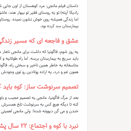
داستان فیلم مانجی: مرد کوهستان از اون جایی شر
رادیکا آپته) تو یه روستای فقیر تو بیهار هند،
اما زندگی همیشه روی خوش نشون نمیده. روستای ای
بیمارستان سد کرده بود.
عشق و فاجعه ای که مسیر زندگی
یه روز شوم، فاگونیا که داشت برای مانجی ناهار 
باید سریع به بیمارستان برسه. اما راه طولانیه 
متاسفانه به خاطر همین تاخیر و سختی راه، فاگونی
همون غم و درد، یه اراده پولادین رو توی وجودش ب
تصمیم سرنوشت ساز: کوه باید کن
بعد از مرگ فاگونیا، مانجی یه تصمیم عجیب و باور
کنه تا دیگه هیچ کس به سرنوشت تلخ همسرش د
خندن و می گن دیوونه شده!. ولی مانجی اهمیتی ن
نبرد با کوه و اجتماع: ۲۲ سال پشتکار خالص