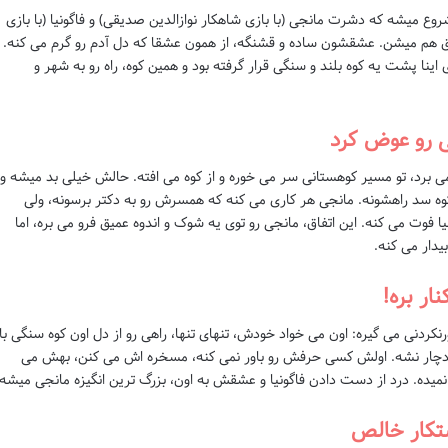
وع میشه که دشرت مانجی (با بازی شاهکار نوازالدین صدیقی) و فاگونیا (با بازی
 عاشق هم میشن. عشقشون ساده و قشنگه، از همون عشقا که دل آدم رو گرم می کنه.
نا پشت یه کوه بلند و سنگی قرار گرفته بود و همین کوه، راه رو به شهر و
 رو عوض کرد
می برد، تو مسیر کوهستانی سر می خوره و از کوه می افته. حالش خیلی بد میشه و
و کوه سد راهشونه. مانجی هر کاری می کنه که همسرش رو به دکتر برسونه، ولی
ا فوت می کنه. این اتفاق، مانجی رو توی یه شوک و اندوه عمیق فرو می بره، اما
یدار می کنه.
ار بره!
نکردنی می گیره: اون می خواد خودش، تنهای تنها، راهی رو از دل اون کوه سنگی با
چار نشه. اولش کسی حرفش رو باور نمی کنه، مسخره اش می کنن، بهش می
میده. درد از دست دادن فاگونیا و عشقش به اون، بزرگ ترین انگیزه مانجی میشه.