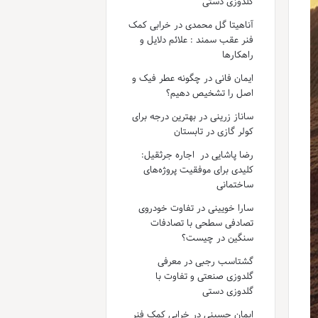
گلدوزی دستی
آناهیتا گل محمدی
در
خرابی کمک
فنر عقب سمند : علائم دلایل و
راهکارها
ایمان فانی
در
چگونه عطر فیک و
اصل را تشخیص دهیم؟
ساناز زرینی
در
بهترین درجه برای
کولر گازی در تابستان
رضا پاشایی
در
اجاره جرثقیل:
کلیدی برای موفقیت پروژه‌های
ساختمانی
سارا خویینی
در
تفاوت خودروی
تصادفی سطحی با تصادفات
سنگین در چیست؟
گشتاسب رجبی
در
معرفی
گلدوزی صنعتی و تفاوت با
گلدوزی دستی
ایمان حسینی
در
خرابی کمک فنر