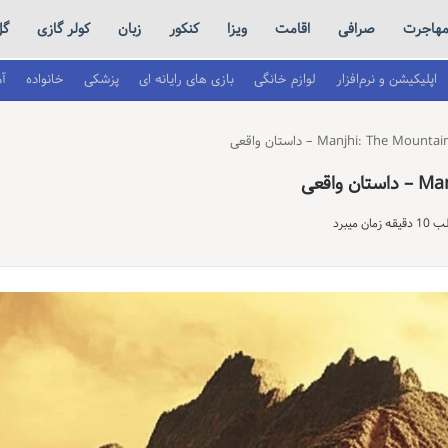
هاجرت
صرافی
اقامت
ویزا
کنکور
زبان
کولر گازی
گل
اپلیکیشن و نرم‌افزار
لوازم خانگی
بازی های رایانه ای
پزشکی
خانواده
آ
 میبرد