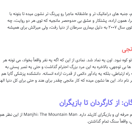
جنبه های دراماتیک تر و عاشقانه ماجرا رو پررنگ تر نشون میده تا بتونه با
، همون اراده، پشتکار و عشق بی حدوحصر مانجیه که توی هر دو روایت، چه
واقعی و چه سینمایی، حرف اول رو میزنه. مانجی توی سال ۲۰۰۷ به دلیل بیماری سرطان از دنیا رفت، ولی میراثش برای همیشه
نجی
کوه نبود. اون یه نماد شد. نمادی از این که اگه یه نفر واقعاً بخواد، می تونه هر
ل ها بی توجهی، بالاخره به این مرد بزرگ احترام گذاشت و حتی یه تمبر پستی به
اه ارتباطی، بلکه یه یادآور دائمی از قدرت اراده انسانه. دانشکده پزشکی گایا هم
نام داد. این ها نشون میده که کار مانجی چقدر برای هند و حتی برای کل دنیا الها
 از کارگردان تا بازیگران
یه فیلم خوب، جدای از داستان قوی، نیاز به یه تیم حرفه ای و بازیگرای کاربلد داره. Manjhi: The Mountain Man از این نظر 
، واقعاً سنگ تمام گذاشتن.