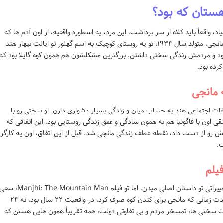
ستان که بود؟
 اسم دشرت مانجی (Dashrath Manjhi) میاد، واقعاً باید کلاه از سر برداشت. این مرد، یه اسطوره واقعیه، از اون آدم ها که
شاید توی داستان ها هم کمتر پیدا بشن. دشرت مانجی، متولد سال ۱۹۳۴، تو یه روستای کوچیک به اسم گهلور تو ایالت بیهار هند
ود و مردمش زندگی سختی داشتن. بزرگترین مشکلشون هم همون کوه گایلا بود که
کرده بود.
 مانجی
بقات اجتماعی هند به حساب میان و زندگی بسیار دشواری دارن. او سختی رو با
ون با فاگونیا هم به همون سادگی و عمق زندگی روستایی بود. این اتفاقی که
جونش رو از دست داد، نقطه عطف زندگی مانجی شد. قبل از این اتفاق، اون یه کارگر
ب.
یلم
معمولاً فیلم ها یه جاهایی برای جذابیت بیشتر، تغییراتی تو داستان اصلی میدن. اما تو فیلم Manjhi: The Mountain Man،
شده تا حد زیادی به واقعیت وفادار بمونن. مثلاً مدت زمانی که مانجی برای کندن کوه صرف کرد، در واقعیت ۲۲ سال بود، نه ۲۴
 سختی ها، تمسخر مردم و بی تفاوتی دولت، همه تقریباً همون هایی هستن که