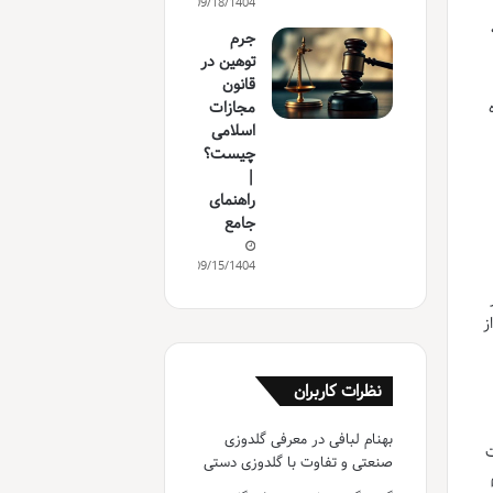
09/18/1404
جرم
توهین در
قانون
مجازات
اسلامی
چیست؟
|
راهنمای
جامع
09/15/1404
ز
نظرات کاربران
بهنام لبافی
در
معرفی گلدوزی
ت
صنعتی و تفاوت با گلدوزی دستی