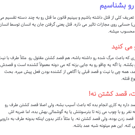
رو بشناسیم
 تعریف کلی از قتل داشته باشیم و ببینیم قانون ما قتل رو به چند دسته تقسیم می
 حسابی روی مجازات تاثیر می ذاره. قتل یعنی گرفتن جان یه انسان توسط انسان
ای محسوب میشه.
می کنید
ری که باعث مرگ شده رو داشته باشه، هم قصد کشتن مقتول رو. مثلاً طرف با نی
کشه. یا اگه یه چاقو رو به جایی بزنه که می دونه معمولاً کشنده است و قصدش
مد، همه چی با نیت و قصد قبلی یا آگاهی از کشنده بودن فعل پیش میره. بحث
ع قتله.
، قصد کشتن نه!
قصد داره یه کاری انجام بده که باعث آسیب بشه، ولی اصلا قصد کشتن طرف رو
یه نفر رو با چوب می زنه تا بترسونتش یا یه گوشمالی بهش بده، اما ضربه اش
صد زدن بوده، ولی قصد کشتن نه. یا مثلاً دکتر بدون اینکه بدونه طرف به دارویی
ی کنه. این هم میتونه شبه عمد باشه.