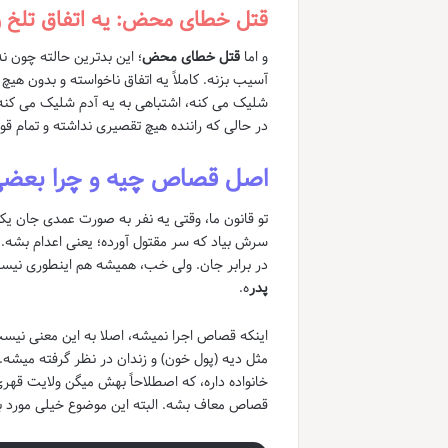
قتل خطای محض: یه اتفاق تلخ و
و اما
قتل خطای محض
؛ این بدترین حالته چون 
آسیب بزنه. کاملاً یه اتفاق ناخواسته و بدون هیچ
شلیک می کنه، اشتباهی به یه آدم شلیک می کنه.
در حالی که راننده هیچ تقصیری نداشته و تمام قو
اصل قصاص چیه و چرا بعضی 
تو قانون ما، وقتی یه نفر به صورت عمدی جان ی
سرش بیاد که سر مقتول آورده؛ یعنی اعدام بشه.
در برابر جان. ولی خب، همیشه هم اینطوری نیس
پدر
ه.
اینکه قصاص اجرا نمیشه، اصلا به این معنی نیست
مثل دیه (پول خون) و زندان در نظر گرفته میشه.
خانواده داره، که اصطلاحاً بهش میگن ولایت قهری
قصاص معاف بشه. البته این موضوع خیلی مورد بح