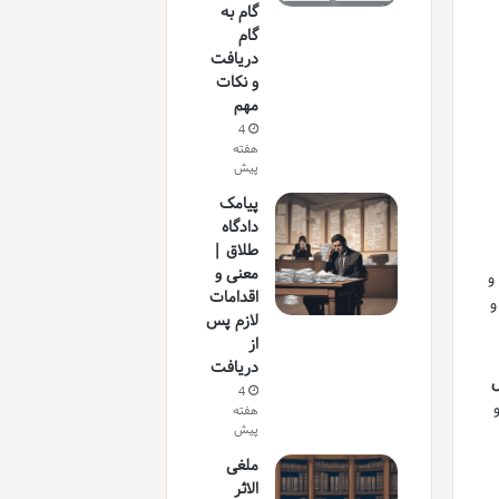
گام به
گام
دریافت
و نکات
مهم
4
هفته
پیش
پیامک
دادگاه
طلاق |
معنی و
و
اقدامات
و
لازم پس
از
دریافت
ل
4
هفته
پیش
ملغی
الاثر