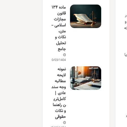
ماده ۱۳۴
قانون
ر
مجازات
و
اسلامی –
ه
متن،
نکات و
تحلیل
جامع
ا
10/03/1404
نمونه
لایحه
مطالبه
وجه سند
عادی |
کامل‌تری
ن راهنما
و نکات
حقوقی