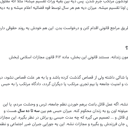
دشون مرتکب جرم شدن. پس دیه بین بقیه وراث تقسیم میشه؛ مثلاً اگه مقتول
بین اونا تقسیم میشه. میزان دیه هم هر سال توسط قوه قضائیه اعلام میشه و به دیه
ز طریق مراجع قانونی اقدام کنن و درخواست بدن. این هم خودش یه روند حقوقی داره
یا همون زندانه. مستند قانونی این بخش، ماده ۶۱۲ قانون مجازات اسلامی (بخش
ا شاکی داشته ولی از قصاص گذشت کرده باشد و یا به هر علت قصاص نشود، در
و امنیت جامعه یا بیم تجری مرتکب یا دیگران گردد، دادگاه مرتکب را به حبس ا
نشه، اگه عمل قاتل باعث برهم خوردن نظم جامعه، ترس و وحشت مردم، یا این
ه میتونه اون رو به زندان محکوم کنه. میزان حبس هم بین
سه تا ده سال
هست و
ابق قاتل و … تصمیم می گیره که چه مدت حبسی رو براش در نظر بگیره. این مجازا
تی جان فرزندش رو بگیره و مجازات نشه. این یه جورایی جبران ضرر اجتماعی و نظم