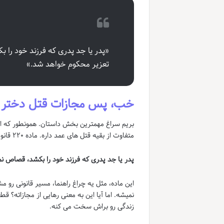
«پدر یا جد پدری که فرزند خود را 
تعزیر محکوم خواهد شد.»
خب، پس مجازات قتل دختر توسط پدر 
بریم سراغ مهمترین بخش داستان. همونطور که اول
متفاوت از بقیه قتل های عمد داره. ماده ۲۲۰ قانون مجازات اسلامی (مصوب سال ۱۳۹۲) خیلی واضح میگه:
پدر یا جد پدری که فرزند خود را بکشد، قصاص ن
این ماده، مثل یه چراغ راهنما، مسیر قانونی رو 
نمیشه. اما آیا این به معنی رهایی از مجازاته؟ ق
زندگی رو براش سخت می کنه.