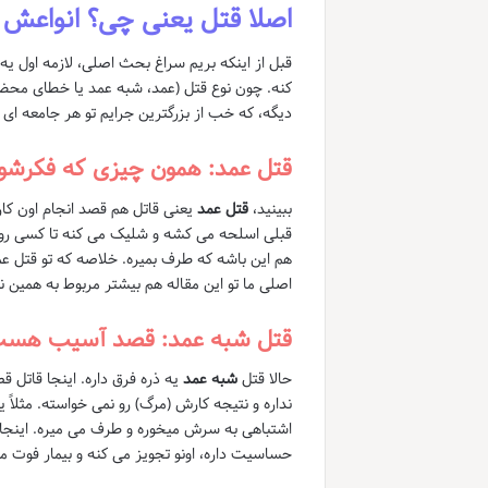
اصلا قتل یعنی چی؟ انواعش 
قبل از اینکه بریم سراغ بحث اصلی، لازمه اول یه
کنه. چون نوع قتل (عمد، شبه عمد یا خطای محض)
دیگه، که خب از بزرگترین جرایم تو هر جامعه 
قتل عمد: همون چیزی که فکرشو 
ببینید،
قتل عمد
یعنی قاتل هم قصد انجام اون کا
قبلی اسلحه می کشه و شلیک می کنه تا کسی رو ب
هم این باشه که طرف بمیره. خلاصه که تو قتل ع
اصلی ما تو این مقاله هم بیشتر مربوط به همین نو
قتل شبه عمد: قصد آسیب هست
حالا قتل
شبه عمد
یه ذره فرق داره. اینجا قاتل 
نداره و نتیجه کارش (مرگ) رو نمی خواسته. مثلاً 
اشتباهی به سرش میخوره و طرف می میره. اینجا ق
حساسیت داره، اونو تجویز می کنه و بیمار فوت م