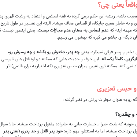
قعاً یعنی چی؟
یب باشه. ریشه این حکم برمی گرده به فقه اسلامی و اعتقاد به ولایت قهری پد
 و به خاطر همین جایگاه، از قصاص معاف میشه. البته این تفسیر در طول تاریخ 
ه مهمه اینه که
عدم قصاص به معنای عدم مجازات نیست.
یعنی اینطور نیست ک
های دیگه ای جاشو می گیره که بهشون می رسیم.
ن دختر و پسر فرقی نمیذاره. یعنی
چه پدر، دخترش رو بکشه و چه پسرش رو،
زین، کاملاً یکسانه.
این حرف و حدیث هایی که ممکنه درباره قتل های ناموسی ی
 نمی کنه. ممکنه توی تعیین میزان حبس تعزیری (که اختیاریه برای قاضی) اثر
ه و حبس تعزیری
 رو به عنوان مجازات براش در نظر گرفته:
خونیه که بابت جبران خسارت جانی به خانواده مقتول پرداخت میشه. حالا سوال
ل پرداخت میشه، اما یه استثنای مهم داره:
خود پدر قاتل و جد پدری (یعنی پدر