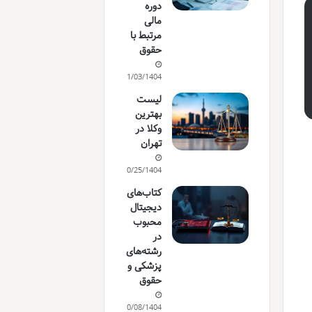
دوره
مالی
مرتبط با
حقوق
11/03/1404
لیست
بهترین
وکلا در
تهران
10/25/1404
کتاب‌های
دیجیتال
محبوب
در
رشته‌های
پزشکی و
حقوق
10/08/1404