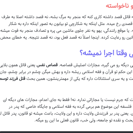
 ناخواسته
نه قاتل قصد داشته کاری کنه که منجر به مرگ بشه، نه قصد داشته اصلا به طرف
 قصدی رخ میده. مثل اینکه یه شکارچی تو بیابون به تصور اینکه داره به شکار
 یا موقع رانندگی، یهو یه نفر جلوی ماشین می پره و تصادف منجر به فوت میشه،
انین رو رعایت کرده. اینجا اصلاً نه قصد فعل بود، نه قصد نتیجه. یه خطای محض.
وقتا اجرا نمیشه؟
کی دیگه رو می گیره، مجازات اصلیش قصاصه.
قصاص نفس
یعنی قاتل همون بلایی
 این حکم تو قرآن و فقه اسلامی ریشه داره و بهش میگن چشم در برابر چشم، جان
ت و یه سری استثنائات داره که یکی از مهمترینشون، همین بحث
قتل فرزند توسط
 که جرم نیست یا مجازاتی نداره. نه! فقط به جای اعدام، مجازات های دیگه ای
 فلسفه این موضوع هم برمی گرده به فقه اسلامی و جایگاه خاصی که پدر در
. یعنی پدر بر فرزندش ولایت داره و این ولایت، باعث میشه تو قانون، پدر قاتل از
ث و نقده تو جامعه، ولی خب، قانون فعلی ما این رو میگه.