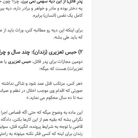
پدرِ قاتل) از این دیه سهمی نمی برن.
چرا؟ چون خو
یه دختر بوده و مادر و خواهر و برادر داره، دیه 
کامل یک نفس (انسان) برابره.
برای اینکه این دیه رو مطالبه کنن، وراث باید ا
که باید طی بشه.
۲) حبس تعزیری (زندان): چند سال و چرا؟
دومین مجازات برای پدر قاتل،
حبس تعزیری
تعزیرات) هست که میگه:
«هر کس، مرتکب قتل عمد شود و شاکی نداشته ی
صورتی که اقدام وی موجب اخلال در نظم و صیانت 
سه تا ده سال محکوم می نماید.»
این ماده به وضوح میگه که حتی اگه قصاص اجرا 
نگرانی بشه که بقیه هم از این کارها بکنن، دادگا
قاضی با توجه به شرایط پرونده، انگیزه قتل، سو
زندان برای اینه که کسی فکر نکنه میتونه به راح