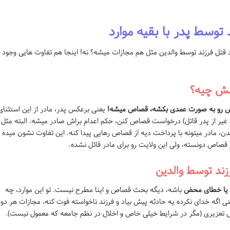
توسط پدر با بقیه موارد
رد قتل فرزند توسط والدین مثل هم مجازات میشه؟ نه! اینجا هم تفاوت هایی وجود
مش چیه؟
دش رو به صورت عمدی بکشه، قصاص میشه!
یعنی برعکس پدر، مادر از این استثنای
ثه غیر از پدر قاتل) درخواست قصاص کنن، حکم اعدام براش صادر میشه. البته مثل
ن، مادر میتونه با پرداخت دیه از قصاص رهایی پیدا کنه. این تفاوت نشون میده
م قصاص دونسته، ولی این ولایت رو برای مادر قائل نشده.
ند توسط والدین
 یا خطای محض
باشه، دیگه بحث قصاص و اینا مطرح نیست. تو این موارد، چه
ی اگه خدای نکرده یه حادثه پیش بیاد و فرزند ناخواسته فوت کنه، مجازات هر دو
حبس تعزیری (مگر در شرایط خیلی خاص و اخلال در نظم جامعه که معمول نیست).