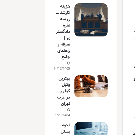
هزینه
کارشناس
ی سه
نفره
دادگستر
ی |
تعرفه و
راهنمای
جامع
04/17/1405
بهترین
وکیل
کیفری
در غرب
تهران
11/25/1404
نحوه
بستن