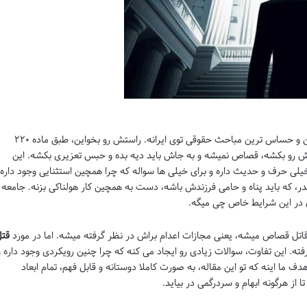
مجازات قتل دختر توسط پدر، یکی از پیچیده ترین و حساس ترین مباحث حقوقی توی ایرانه. راستش رو بخواین، طبق ماده ۲۲۰
دش رو بکشه، قصاص نمیشه و به جاش باید دیه بده و حبس تعزیری بکشه. این
خیلی حرف و حدیث داره و برای خیلی ها سواله که چرا همچین استثنایی وجود داره 
در، که باید پناه و حامی فرزندش باشه، دست به همچین کار هولناکی بزنه. جامعه 
ن در این شرایط خاص چی میگه.
قاتل قصاص میشه، یعنی مجازات اعدام براش در نظر گرفته میشه. اما در مورد
قت
ته. این تفاوت، سوالات زیادی رو ایجاد می کنه که چرا چنین رویکردی وجود داره و
ف ما اینه که تو این مقاله، به صورت کاملا دوستانه و قابل فهم، تمام ابعاد
 از هرگونه ابهام و سردرگمی در بیاید.