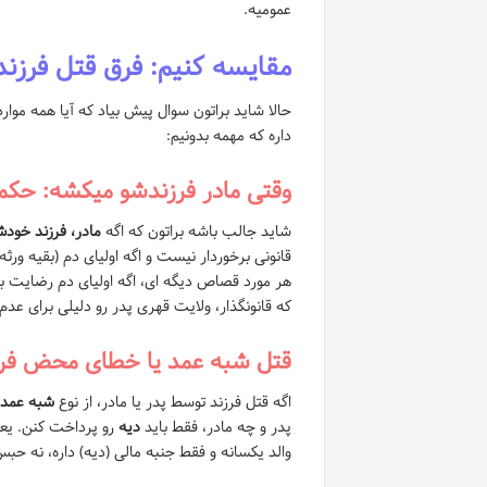
عمومیه.
مقایسه کنیم: فرق قتل فرزند 
حالا شاید براتون سوال پیش بیاد که آیا همه موا
داره که مهمه بدونیم:
وقتی مادر فرزندشو میکشه: حک
شاید جالب باشه براتون که اگه
مادر، فرزند خو
قانونی برخوردار نیست و اگه اولیای دم (بقیه ور
هر مورد قصاص دیگه ای، اگه اولیای دم رضایت بد
که قانونگذار، ولایت قهری پدر رو دلیلی برای عد
قتل شبه عمد یا خطای محض فرز
اگه قتل فرزند توسط پدر یا مادر، از نوع
شبه عمد
پدر و چه مادر، فقط باید
دیه
رو پرداخت کنن. یعن
والد یکسانه و فقط جنبه مالی (دیه) داره، نه 