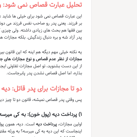
تحلیل عبارت قصاص نمی شود: وا
این عبارت قصاص نمی شود برای خیلی ها شاید عج
بر فرزند. یعنی پدر رو صاحب نفس فرزند می دونن
بین فقها هم بحث های زیادی داشته. ولی چیزی ک
پدر آزاد شه و بره دنبال زندگیش. بلکه مجازات 
یه نکته خیلی مهم دیگه هم اینه که این قانون بی
مجازات از نظر عدم قصاص و نوع مجازات های جایگ
از این دست بشنوید، تو اصل مجازات تفاوتی ایجاد
بذاره، اما اصل قصاص نشدن پدر پابرجاست.
دو تا مجازات برای پدر قاتل: دی
پس وقتی پدر قصاص نمیشه، قانون دو تا چیز دیگه
۱) پرداخت دیه (پول خون): به کی میرسه و چقدره؟
اولین مجازات،
پرداخت دیه
است. دیه، همون پول 
اینجاست که این دیه به کی میرسه؟ به ورثه مقتو