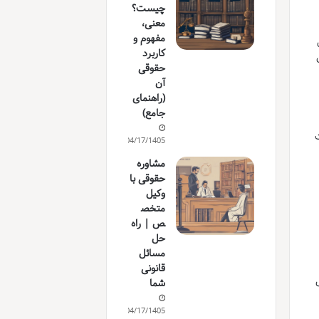
چیست؟
معنی،
مفهوم و
کاربرد
حقوقی
آن
(راهنمای
جامع)
ت
04/17/1405
مشاوره
حقوقی با
وکیل
متخص
ص | راه
حل
مسائل
قانونی
شما
04/17/1405