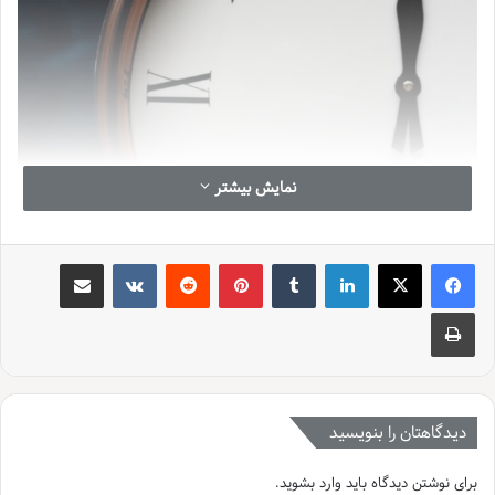
نمایش بیشتر
لینکدین
‫تامبلر
‫پین‌ترست
‫رددیت
‫VKontakte
اشتراک گذاری از طریق ایمیل
چاپ
دیدگاهتان را بنویسید
برای نوشتن دیدگاه باید
وارد بشوید
.