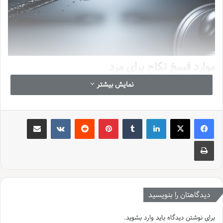
موارد فسخ نکاح برای مرد
نمایش بیشتر
فسخ نکاح برای مرد یعنی مواقعی که آقا می تونه عقد ازدواجش رو بدون نیاز
به طلاق، بهم بزنه. این کار بر اساس یه سری شرایط خاص و قانونیه که تو
قانون مدنی ما اومده، مخصوصاً وقتی خانوم عیوبی داشته باشه که مرد موقع
لینکدین
‫تامبلر
‫پین‌ترست
‫رددیت
‫VKontakte
اشتراک گذاری از طریق ایمیل
عقد از اونا خبر نداشته. اگه شما هم تو موقعیتی هستین که فکر می کنید
همچین حقی دارین، خوندن این مقاله می تونه حسابی بهتون کمک کنه تا راه
چاپ
و چاهش رو بهتر بشناسید.
خب، بیاین یه کم عمیق تر به این قضیه نگاه کنیم. زندگی مشترک، داستان
شیرین و پر فراز و نشیبی داره. معمولاً وقتی دو نفر تصمیم می گیرن با هم
زندگی کنن، انتظار دارن این پیوند تا آخر عمر محکم بمونه و حسابی دلگرم
دیدگاهتان را بنویسید
کننده باشه. اما گاهی اوقات، یه سری واقعیت ها یا عیب و ایرادهایی ممکنه
تو زندگی مشترک خودشون رو نشون بدن که دیگه آدم نتونه باهاشون کنار
برای نوشتن دیدگاه باید
وارد بشوید
.