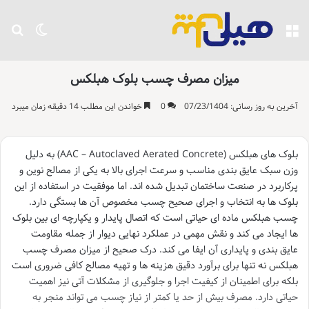
منو
تغییر پو
جست
میزان مصرف چسب بلوک هبلکس
آخرین به روز رسانی: 07/23/1404
0
خواندن این مطلب 14 دقیقه زمان میبرد
بلوک های هبلکس (AAC – Autoclaved Aerated Concrete) به دلیل
وزن سبک عایق بندی مناسب و سرعت اجرای بالا به یکی از مصالح نوین و
پرکاربرد در صنعت ساختمان تبدیل شده اند. اما موفقیت در استفاده از این
بلوک ها به انتخاب و اجرای صحیح چسب مخصوص آن ها بستگی دارد.
چسب هبلکس ماده ای حیاتی است که اتصال پایدار و یکپارچه ای بین بلوک
ها ایجاد می کند و نقش مهمی در عملکرد نهایی دیوار از جمله مقاومت
عایق بندی و پایداری آن ایفا می کند. درک صحیح از میزان مصرف چسب
هبلکس نه تنها برای برآورد دقیق هزینه ها و تهیه مصالح کافی ضروری است
بلکه برای اطمینان از کیفیت اجرا و جلوگیری از مشکلات آتی نیز اهمیت
حیاتی دارد. مصرف بیش از حد یا کمتر از نیاز چسب می تواند منجر به