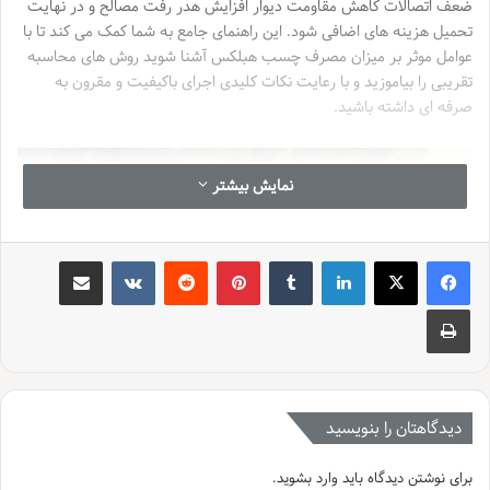
ضعف اتصالات کاهش مقاومت دیوار افزایش هدر رفت مصالح و در نهایت
تحمیل هزینه های اضافی شود. این راهنمای جامع به شما کمک می کند تا با
عوامل موثر بر میزان مصرف چسب هبلکس آشنا شوید روش های محاسبه
تقریبی را بیاموزید و با رعایت نکات کلیدی اجرای باکیفیت و مقرون به
صرفه ای داشته باشید.
نمایش بیشتر
لینکدین
‫تامبلر
‫پین‌ترست
‫رددیت
‫VKontakte
اشتراک گذاری از طریق ایمیل
چاپ
دیدگاهتان را بنویسید
برای نوشتن دیدگاه باید
وارد بشوید
.