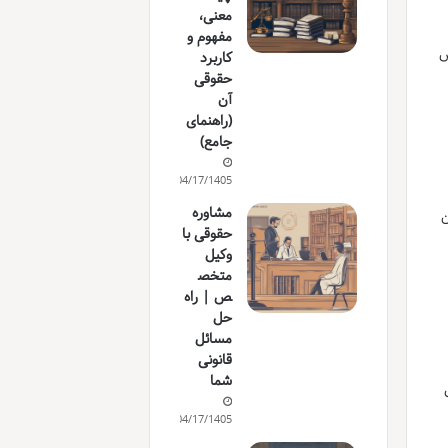
معنی،
مفهوم و
ص
کاربرد
حقوقی
آن
(راهنمای
جامع)
04/17/1405
مشاوره
ن
حقوقی با
وکیل
متخص
ص | راه
حل
مسائل
قانونی
شما
04/17/1405