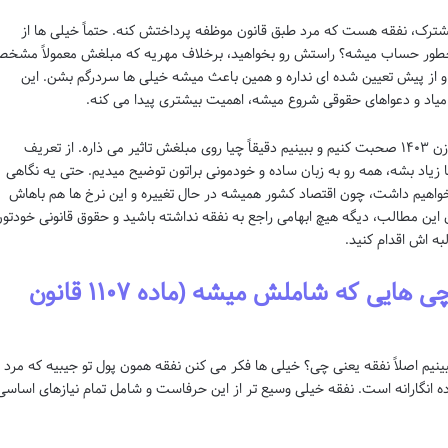
مشترک، نفقه هست که مرد طبق قانون موظفه پرداختش کنه. حتماً خیلی ها از
طور حساب میشه؟ راستش رو بخواهید، برخلاف مهریه که مبلغش معمولاً مشخ
و از پیش تعیین شده ای نداره و همین باعث میشه خیلی ها سردرگم بشن. این
اد و دعواهای حقوقی شروع میشه، اهمیت بیشتری پیدا می کنه.
تو این مقاله می خوایم حسابی راجع به نرخ نفقه زن ۱۴۰۳ صحبت کنیم و ببینیم دقیقاً چیا روی مبلغش تاثیر می ذاره. از تعریف
 زیاد بشه، همه رو به زبان ساده و خودمونی براتون توضیح میدیم. حتی یه نگاهی
 به به روزرسانی های احتمالی برای سال ۱۴۰۴ خواهیم داشت، چون اقتصاد کشور همیشه در حال تغییره و این نرخ ها هم باهاش
ن این مطالب، دیگه هیچ ابهامی راجع به نفقه نداشته باشید و حقوق قانونی خودتو
به اش اقدام کنید.
نفقه چیه؟ تعریف قانونی و چی هایی که شاملش میشه (ماده ۱۱۰۷ قانون
 ببینیم اصلاً نفقه یعنی چی؟ خیلی ها فکر می کنن نفقه همون پول تو جیبیه که مرد
ده انگارانه است. نفقه خیلی وسیع تر از این حرفاست و شامل تمام نیازهای اساسی