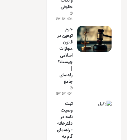
و نکات
حقوقی
09/18/1404
جرم
توهین در
قانون
مجازات
اسلامی
چیست؟
|
راهنمای
جامع
09/15/1404
ثبت
وصیت
نامه در
دفترخانه
: راهنمای
گام به