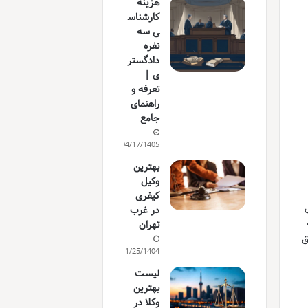
هزینه
کارشناس
ی سه
نفره
دادگستر
ی |
تعرفه و
راهنمای
جامع
04/17/1405
بهترین
وکیل
کیفری
در غرب
تهران
ق
11/25/1404
لیست
بهترین
وکلا در