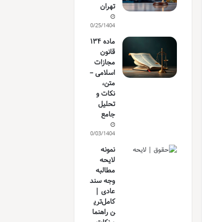
تهران
10/25/1404
ماده ۱۳۴
قانون
مجازات
اسلامی –
متن،
نکات و
تحلیل
جامع
10/03/1404
نمونه
لایحه
مطالبه
وجه سند
عادی |
کامل‌تری
ن راهنما