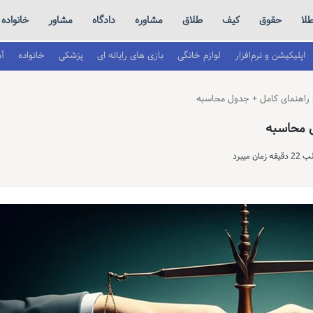
لا
حقوق
کیف
طلاق
مشاوره
دادگاه
مشاور
خانواده
اپلیکیشن و نرم‌افزار
لوازم خانگی
بازی های رایانه ای
پزشکی
خانواده
آ
 میبرد