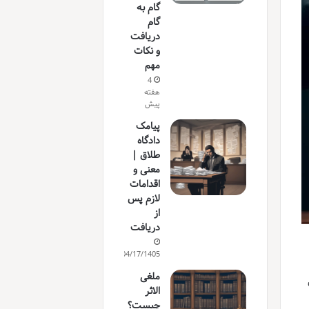
گام به
گام
دریافت
و نکات
مهم
4
هفته
پیش
پیامک
دادگاه
طلاق |
معنی و
اقدامات
لازم پس
از
دریافت
04/17/1405
ملغی
الاثر
چیست؟