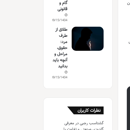
ن
گام و
قانونی
09/15/1404
طلاق از
طرف
مرد:
حقوق،
مراحل و
آنچه باید
بدانید
09/15/1404
نظرات کاربران
گشتاسب رجبی
در
معرفی
گلدوزی صنعتی و تفاوت با