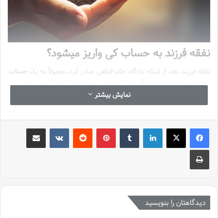
نفقه فرزند به حساب کی واریز میشود؟
نفقه فرزند، بعد از اینکه دادگاه حکم قطعی صادر کرد، معمولاً به یک
حساب
مخصوص در صندوق دادگستری
(که بهش حساب امانی دادگستری هم
میگن) واریز میشه. این روش باعث میشه همه چیز شفاف باشه و خیال پدر
نمایش بیشتر
و مادر از بابت پرداخت و دریافت نفقه راحت بشه، چون دادگستری خودش
ناظر این فرآینده.
لینکدین
‫تامبلر
‫پین‌ترست
‫رددیت
‫VKontakte
اشتراک گذاری از طریق ایمیل
زندگی مشترک همیشه اون طور که ما دوست داریم پیش نمیره و گاهی وقتا
چاپ
دلایل مختلفی باعث میشه پدر و مادر راهشون از هم جدا بشه. اما حتی با
جدایی هم، مسئولیت ها تموم نمیشن، مخصوصاً وقتی پای بچه ها وسط
باشه. نفقه فرزند یکی از مهم ترین این مسئولیت هاست که هم از نظر
شرعی و هم از نظر قانونی، باید بهش عمل بشه. خیلی از والدین، مخصوصاً
بعد از طلاق، با این سوال روبرو میشن که دقیقاً نفقه فرزند رو باید به
دیدگاهتان را بنویسید
حساب کی واریز کنن یا چطور می تونن اون رو دریافت کنن. این دغدغه ها